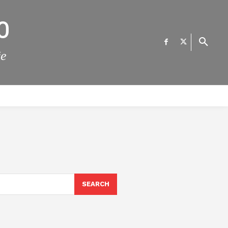
О
те
ФИНАНСИИ
ВЕСТИ
Е-УСЛУГИ
КОНТАКТ
SEARCH