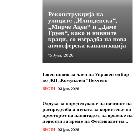
Реконструкција на
улиците „Илинденска“,
„Мирче Ацев“ и „Даме
Груев“, како и нивните
краци, со изградба на нова
атмосферска канализација
15 Јули, 2026
Јавен повик за член на Управен одбор
во ЈКП ,,Комуналец” Пехчево
ВЕСТИ
03 јули, 2026
Одлука за определување на начинот на
распределба и цената за користење на
просторот на плоштадот, за вршење на
дејности за време на Фестивалот на...
ВЕСТИ
03 јули, 2026