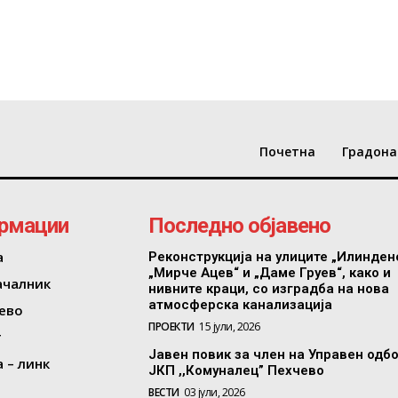
Почетна
Градона
рмации
Последно објавено
а
Реконструкција на улиците „Илинден
„Мирче Ацев“ и „Даме Груев“, како и
ачалник
нивните краци, со изградба на нова
атмосферска канализација
ево
ПРОЕКТИ
15 јули, 2026
т
Јавен повик за член на Управен одб
 – линк
ЈКП ,,Комуналец” Пехчево
ВЕСТИ
03 јули, 2026