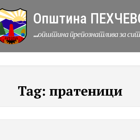
Општина ПЕХЧЕВ
...општина препознатлива за си
УРБАНИЗАМ
КОМУНАЛНИ ДЕЈНОСТИ
ЛЕР
Tag:
пратеници