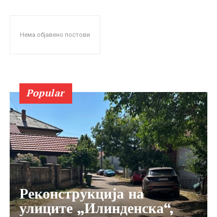
Нема објавено постови
Popular
Реконструкција на
улиците „Илинденска“,