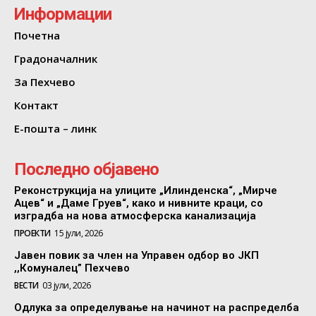
Информации
Почетна
Градоначалник
За Пехчево
Контакт
Е-пошта – линк
Последно објавено
Реконструкција на улиците „Илинденска“, „Мирче
Ацев“ и „Даме Груев“, како и нивните краци, со
изградба на нова атмосферска канализација
ПРОЕКТИ
15 јули, 2026
Јавен повик за член на Управен одбор во ЈКП
,,Комуналец” Пехчево
ВЕСТИ
03 јули, 2026
Одлука за определување на начинот на распределба