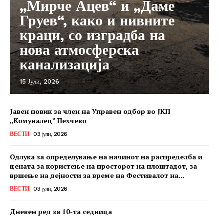
„Мирче Ацев“ и „Даме
Груев“, како и нивните
краци, со изградба на
нова атмосферска
канализација
15 Јули, 2026
Јавен повик за член на Управен одбор во ЈКП
,,Комуналец” Пехчево
ВЕСТИ
03 јули, 2026
Одлука за определување на начинот на распределба и
цената за користење на просторот на плоштадот, за
вршење на дејности за време на Фестивалот на...
ВЕСТИ
03 јули, 2026
Дневен ред за 10-та седница