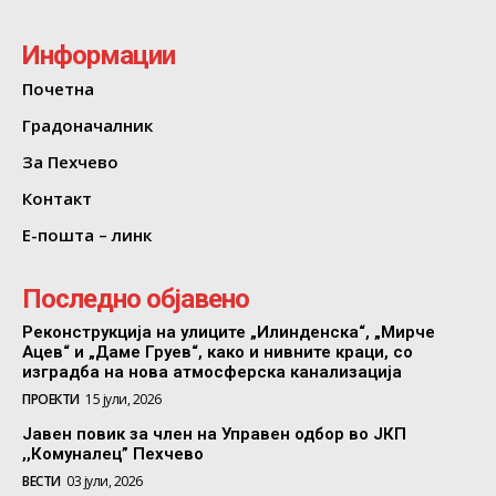
Информации
Почетна
Градоначалник
За Пехчево
Контакт
Е-пошта – линк
Последно објавено
Реконструкција на улиците „Илинденска“, „Мирче
Ацев“ и „Даме Груев“, како и нивните краци, со
изградба на нова атмосферска канализација
ПРОЕКТИ
15 јули, 2026
Јавен повик за член на Управен одбор во ЈКП
,,Комуналец” Пехчево
ВЕСТИ
03 јули, 2026