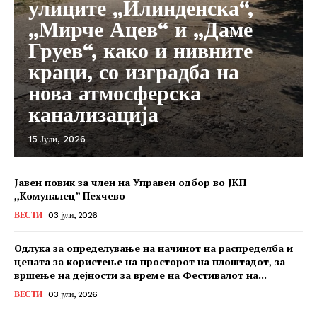
улиците „Илинденска“,
„Мирче Ацев“ и „Даме
Груев“, како и нивните
краци, со изградба на
нова атмосферска
канализација
15 Јули, 2026
Јавен повик за член на Управен одбор во ЈКП
,,Комуналец” Пехчево
ВЕСТИ
03 јули, 2026
Одлука за определување на начинот на распределба и
цената за користење на просторот на плоштадот, за
вршење на дејности за време на Фестивалот на...
ВЕСТИ
03 јули, 2026