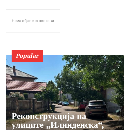
Нема објавено постови
Popular
Реконструкција на
улиците „Илинденска“,