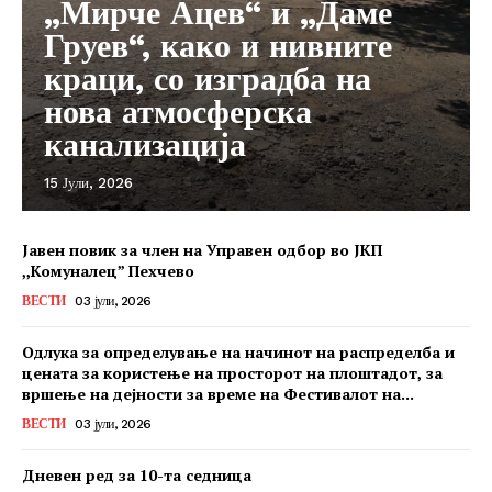
„Мирче Ацев“ и „Даме
Груев“, како и нивните
краци, со изградба на
нова атмосферска
канализација
15 Јули, 2026
Јавен повик за член на Управен одбор во ЈКП
,,Комуналец” Пехчево
ВЕСТИ
03 јули, 2026
Одлука за определување на начинот на распределба и
цената за користење на просторот на плоштадот, за
вршење на дејности за време на Фестивалот на...
ВЕСТИ
03 јули, 2026
Дневен ред за 10-та седница