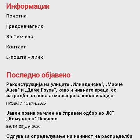
Информации
Почетна
Градоначалник
За Пехчево
Контакт
Е-пошта – линк
Последно објавено
Реконструкција на улиците „Илинденска“, „Мирче
Ацев“ и „Даме Груев“, како и нивните краци, со
изградба на нова атмосферска канализација
ПРОЕКТИ
15 јули, 2026
Јавен повик за член на Управен одбор во ЈКП
,,Комуналец” Пехчево
ВЕСТИ
03 јули, 2026
Одлука за определување на начинот на распределба