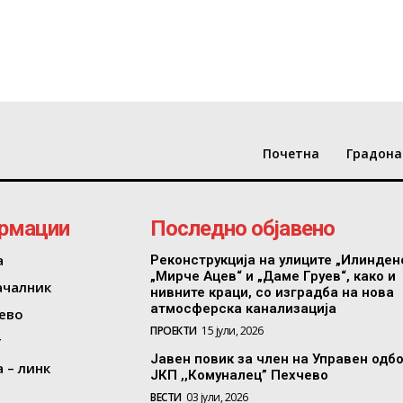
Почетна
Градона
рмации
Последно објавено
а
Реконструкција на улиците „Илинден
„Мирче Ацев“ и „Даме Груев“, како и
ачалник
нивните краци, со изградба на нова
атмосферска канализација
ево
ПРОЕКТИ
15 јули, 2026
т
Јавен повик за член на Управен одб
 – линк
ЈКП ,,Комуналец” Пехчево
ВЕСТИ
03 јули, 2026