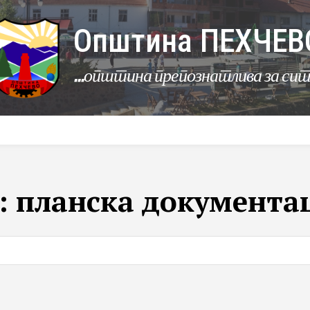
Општина ПЕХЧЕВ
...општина препознатлива за си
УРБАНИЗАМ
КОМУНАЛНИ ДЕЈНОСТИ
ЛЕР
:
планска документа