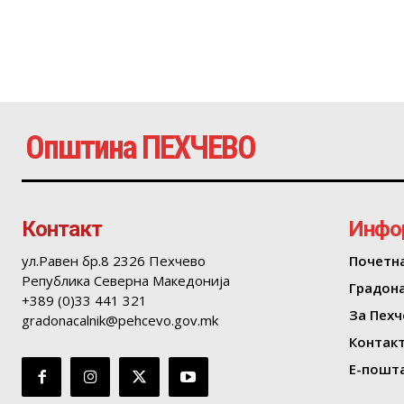
Општина ПЕХЧЕВО
Контакт
Инфо
ул.Равен бр.8 2326 Пехчево
Почетн
Република Северна Македонија
Градон
+389 (0)33 441 321
За Пехч
gradonacalnik@pehcevo.gov.mk
Контак
Е-пошта