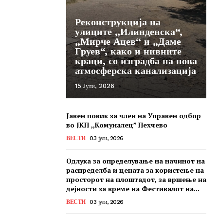
Реконструкција на
улиците „Илинденска“,
„Мирче Ацев“ и „Даме
Груев“, како и нивните
краци, со изградба на нова
атмосферска канализација
15 Јули, 2026
Јавен повик за член на Управен одбор
во ЈКП ,,Комуналец” Пехчево
ВЕСТИ
03 јули, 2026
Одлука за определување на начинот на
распределба и цената за користење на
просторот на плоштадот, за вршење на
дејности за време на Фестивалот на...
ВЕСТИ
03 јули, 2026