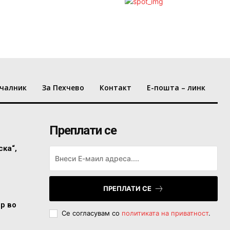
чалник
За Пехчево
Контакт
Е-пошта – линк
Преплати се
ска“,
ПРЕПЛАТИ СЕ
ор во
Се согласувам со
политиката на приватност
.