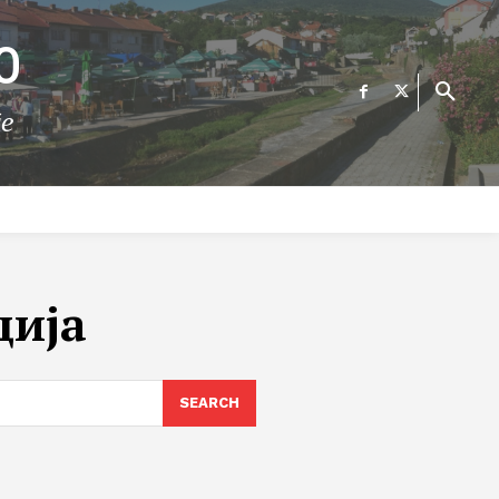
О
те
ФИНАНСИИ
ВЕСТИ
Е-УСЛУГИ
КОНТАКТ
ција
SEARCH