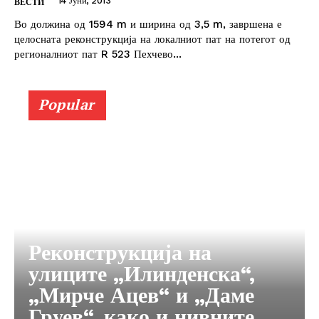
14 Јуни, 2013
ВЕСТИ
Во должина од 1594 m и ширина од 3,5 m, завршена е
целосната реконструкција на локалниот пат на потегот од
регионалниот пат R 523 Пехчево...
Popular
Реконструкција на
улиците „Илинденска“,
„Мирче Ацев“ и „Даме
Груев“, како и нивните