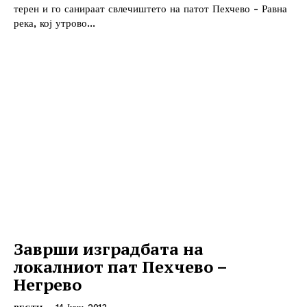
терен и го санираат свлечиштето на патот Пехчево - Равна
река, кој утрово...
Заврши изградбата на
локалниот пат Пехчево –
Негрево