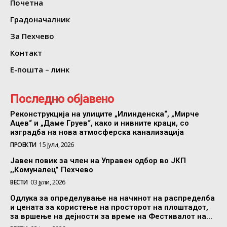
Почетна
Градоначалник
За Пехчево
Контакт
Е-пошта – линк
Последно објавено
Реконструкција на улиците „Илинденска“, „Мирче
Ацев“ и „Даме Груев“, како и нивните краци, со
изградба на нова атмосферска канализација
ПРОЕКТИ
15 јули, 2026
Јавен повик за член на Управен одбор во ЈКП
,,Комуналец” Пехчево
ВЕСТИ
03 јули, 2026
Одлука за определување на начинот на распределба
и цената за користење на просторот на плоштадот,
за вршење на дејности за време на Фестивалот на...