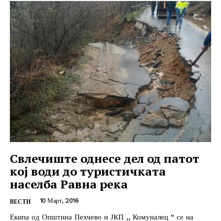
Свлечиште однесе дел од патот
кој води до туристичката
населба Равна река
10 Март, 2016
ВЕСТИ
Екипа од Општина Пехчево и ЈКП ,, Комуналец “ се на