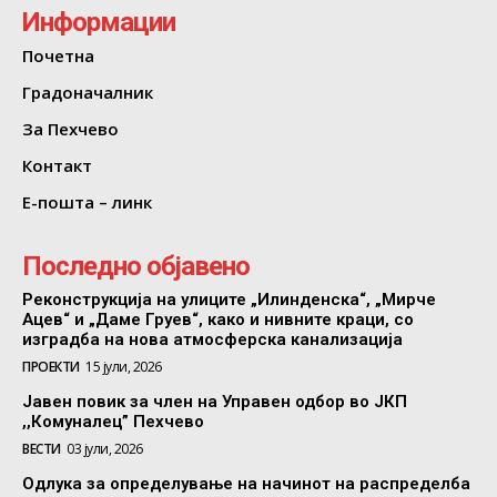
Информации
Почетна
Градоначалник
За Пехчево
Контакт
Е-пошта – линк
Последно објавено
Реконструкција на улиците „Илинденска“, „Мирче
Ацев“ и „Даме Груев“, како и нивните краци, со
изградба на нова атмосферска канализација
ПРОЕКТИ
15 јули, 2026
Јавен повик за член на Управен одбор во ЈКП
,,Комуналец” Пехчево
ВЕСТИ
03 јули, 2026
Одлука за определување на начинот на распределба