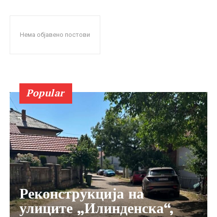
Нема објавено постови
Popular
Реконструкција на
улиците „Илинденска“,