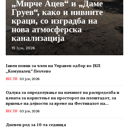
„Мирче Ацев“ и „Даме
Груев“, како и нивните
краци, со изградба на
нова атмосферска
канализација
15 Јули, 2026
Јавен повик за член на Управен одбор во ЈКП
,,Комуналец” Пехчево
ВЕСТИ
03 јули, 2026
Одлука за определување на начинот на распределба и
цената за користење на просторот на плоштадот, за
вршење на дејности за време на Фестивалот на...
ВЕСТИ
03 јули, 2026
Дневен ред за 10-та седница