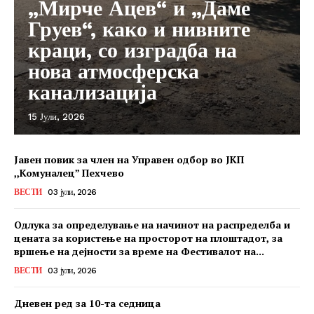
„Мирче Ацев“ и „Даме
Груев“, како и нивните
краци, со изградба на
нова атмосферска
канализација
15 Јули, 2026
Јавен повик за член на Управен одбор во ЈКП
,,Комуналец” Пехчево
ВЕСТИ
03 јули, 2026
Одлука за определување на начинот на распределба и
цената за користење на просторот на плоштадот, за
вршење на дејности за време на Фестивалот на...
ВЕСТИ
03 јули, 2026
Дневен ред за 10-та седница