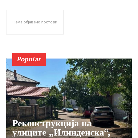
Нема објавено постови
Popular
Реконструкција на
улиците „Илинденска“,