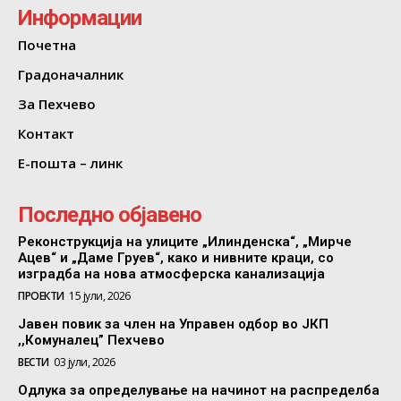
Информации
Почетна
Градоначалник
За Пехчево
Контакт
Е-пошта – линк
Последно објавено
Реконструкција на улиците „Илинденска“, „Мирче
Ацев“ и „Даме Груев“, како и нивните краци, со
изградба на нова атмосферска канализација
ПРОЕКТИ
15 јули, 2026
Јавен повик за член на Управен одбор во ЈКП
,,Комуналец” Пехчево
ВЕСТИ
03 јули, 2026
Одлука за определување на начинот на распределба