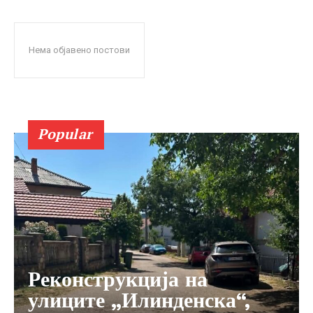
Нема објавено постови
Popular
Реконструкција на
улиците „Илинденска“,