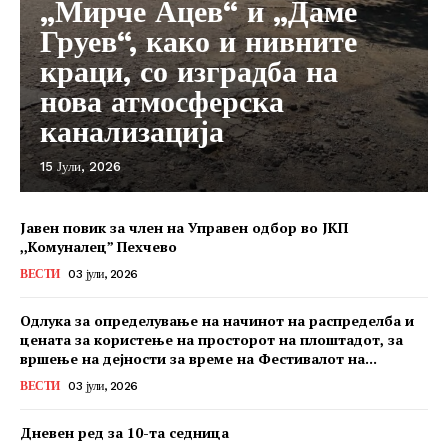
„Мирче Ацев“ и „Даме
Груев“, како и нивните
краци, со изградба на
нова атмосферска
канализација
15 Јули, 2026
Јавен повик за член на Управен одбор во ЈКП
,,Комуналец” Пехчево
ВЕСТИ
03 јули, 2026
Одлука за определување на начинот на распределба и
цената за користење на просторот на плоштадот, за
вршење на дејности за време на Фестивалот на...
ВЕСТИ
03 јули, 2026
Дневен ред за 10-та седница