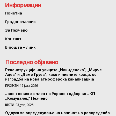
Информации
Почетна
Градоначалник
За Пехчево
Контакт
Е-пошта – линк
Последно објавено
Реконструкција на улиците „Илинденска“, „Мирче
Ацев“ и „Даме Груев“, како и нивните краци, со
изградба на нова атмосферска канализација
ПРОЕКТИ
15 јули, 2026
Јавен повик за член на Управен одбор во ЈКП
,,Комуналец” Пехчево
ВЕСТИ
03 јули, 2026
Одлука за определување на начинот на распределба