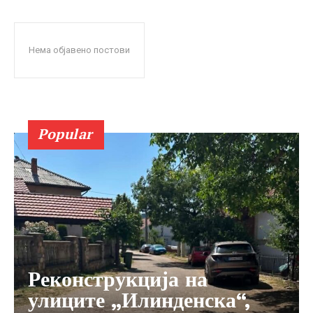
Нема објавено постови
Popular
Реконструкција на
улиците „Илинденска“,