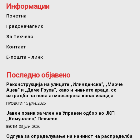
Информации
Почетна
Градоначалник
За Пехчево
Контакт
Е-пошта – линк
Последно објавено
Реконструкција на улиците „Илинденска“, „Мирче
Ацев“ и „Даме Груев“, како и нивните краци, со
изградба на нова атмосферска канализација
ПРОЕКТИ
15 јули, 2026
Јавен повик за член на Управен одбор во ЈКП
,,Комуналец” Пехчево
ВЕСТИ
03 јули, 2026
Одлука за определување на начинот на распределба