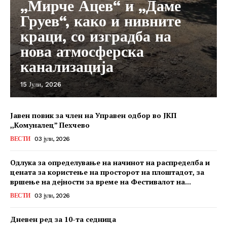
„Мирче Ацев“ и „Даме
Груев“, како и нивните
краци, со изградба на
нова атмосферска
канализација
15 Јули, 2026
Јавен повик за член на Управен одбор во ЈКП
,,Комуналец” Пехчево
ВЕСТИ
03 јули, 2026
Одлука за определување на начинот на распределба и
цената за користење на просторот на плоштадот, за
вршење на дејности за време на Фестивалот на...
ВЕСТИ
03 јули, 2026
Дневен ред за 10-та седница