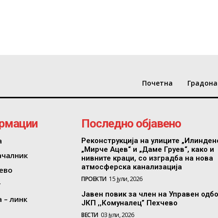
Почетна
Градона
рмации
Последно објавено
а
Реконструкција на улиците „Илинден
„Мирче Ацев“ и „Даме Груев“, како и
ачалник
нивните краци, со изградба на нова
атмосферска канализација
ево
ПРОЕКТИ
15 јули, 2026
т
Јавен повик за член на Управен одб
 – линк
ЈКП ,,Комуналец” Пехчево
ВЕСТИ
03 јули, 2026