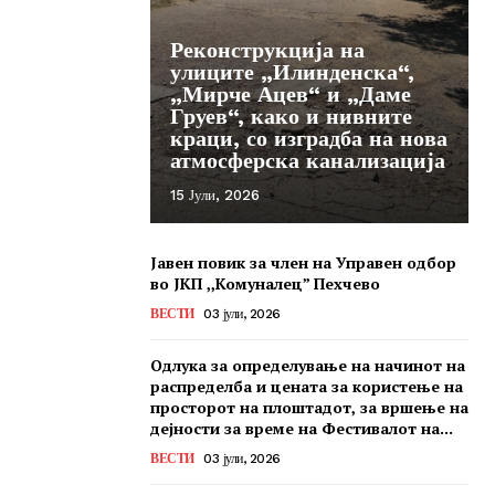
Реконструкција на
улиците „Илинденска“,
„Мирче Ацев“ и „Даме
Груев“, како и нивните
краци, со изградба на нова
атмосферска канализација
15 Јули, 2026
Јавен повик за член на Управен одбор
во ЈКП ,,Комуналец” Пехчево
ВЕСТИ
03 јули, 2026
Одлука за определување на начинот на
распределба и цената за користење на
просторот на плоштадот, за вршење на
дејности за време на Фестивалот на...
ВЕСТИ
03 јули, 2026