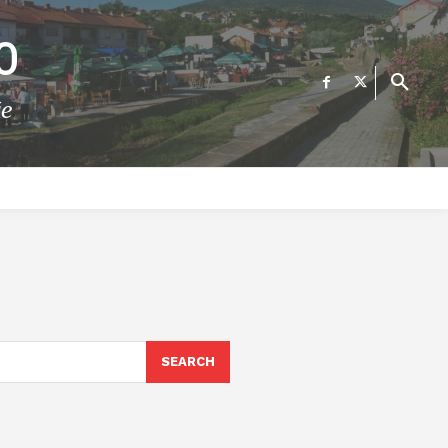
О
те
ФИНАНСИИ
ВЕСТИ
Е-УСЛУГИ
КОНТАКТ
SEARCH