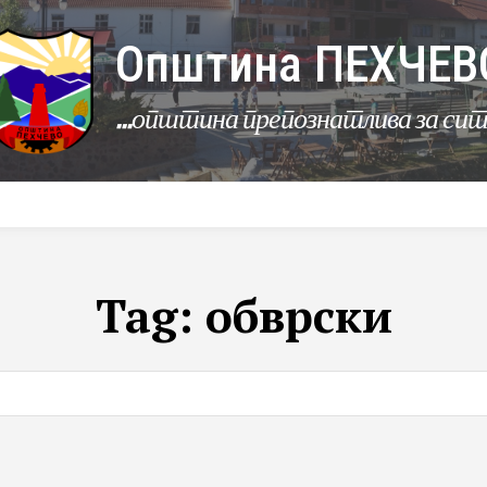
Општина ПЕХЧЕВ
...општина препознатлива за си
УРБАНИЗАМ
КОМУНАЛНИ ДЕЈНОСТИ
ЛЕР
Tag:
обврски