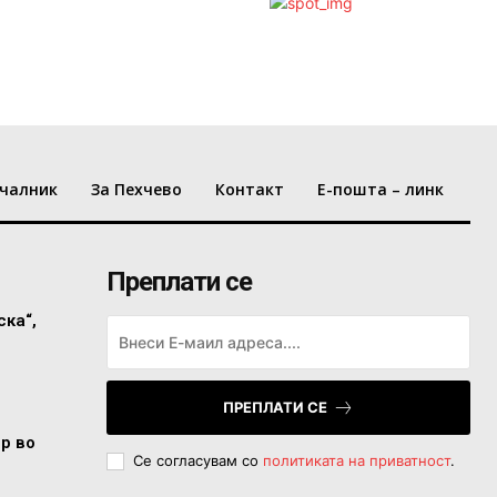
чалник
За Пехчево
Контакт
Е-пошта – линк
Преплати се
ска“,
ПРЕПЛАТИ СЕ
ор во
Се согласувам со
политиката на приватност
.