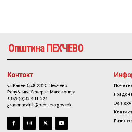
Општина ПЕХЧЕВО
Контакт
Инфо
ул.Равен бр.8 2326 Пехчево
Почетн
Република Северна Македонија
Градон
+389 (0)33 441 321
За Пехч
gradonacalnik@pehcevo.gov.mk
Контак
Е-пошта