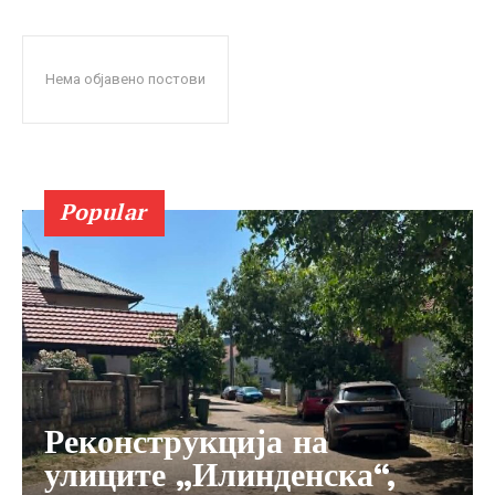
Нема објавено постови
Popular
Реконструкција на
улиците „Илинденска“,