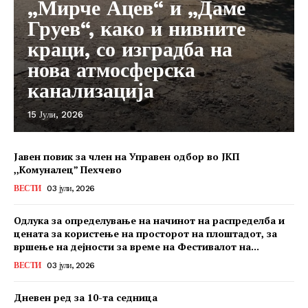
„Мирче Ацев“ и „Даме
Груев“, како и нивните
краци, со изградба на
нова атмосферска
канализација
15 Јули, 2026
Јавен повик за член на Управен одбор во ЈКП
,,Комуналец” Пехчево
ВЕСТИ
03 јули, 2026
Одлука за определување на начинот на распределба и
цената за користење на просторот на плоштадот, за
вршење на дејности за време на Фестивалот на...
ВЕСТИ
03 јули, 2026
Дневен ред за 10-та седница