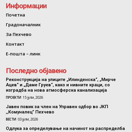
Информации
Почетна
Градоначалник
За Пехчево
Контакт
Е-пошта – линк
Последно објавено
Реконструкција на улиците „Илинденска“, „Мирче
Ацев“ и „Даме Груев“, како и нивните краци, со
изградба на нова атмосферска канализација
ПРОЕКТИ
15 јули, 2026
Јавен повик за член на Управен одбор во ЈКП
,,Комуналец” Пехчево
ВЕСТИ
03 јули, 2026
Одлука за определување на начинот на распределба