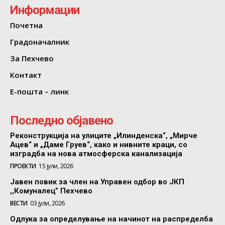
Информации
Почетна
Градоначалник
За Пехчево
Контакт
Е-пошта – линк
Последно објавено
Реконструкција на улиците „Илинденска“, „Мирче
Ацев“ и „Даме Груев“, како и нивните краци, со
изградба на нова атмосферска канализација
ПРОЕКТИ
15 јули, 2026
Јавен повик за член на Управен одбор во ЈКП
,,Комуналец” Пехчево
ВЕСТИ
03 јули, 2026
Одлука за определување на начинот на распределба