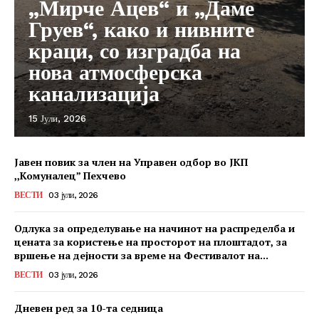
„Мирче Ацев“ и „Даме
Груев“, како и нивните
краци, со изградба на
нова атмосферска
канализација
15 Јули, 2026
Јавен повик за член на Управен одбор во ЈКП
,,Комуналец” Пехчево
ВЕСТИ
03 јули, 2026
Одлука за определување на начинот на распределба и
цената за користење на просторот на плоштадот, за
вршење на дејности за време на Фестивалот на...
ВЕСТИ
03 јули, 2026
Дневен ред за 10-та седница