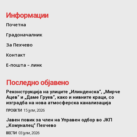
Информации
Почетна
Градоначалник
За Пехчево
Контакт
Е-пошта – линк
Последно објавено
Реконструкција на улиците „Илинденска“, „Мирче
Ацев“ и „Даме Груев“, како и нивните краци, со
изградба на нова атмосферска канализација
ПРОЕКТИ
15 јули, 2026
Јавен повик за член на Управен одбор во ЈКП
,,Комуналец” Пехчево
ВЕСТИ
03 јули, 2026