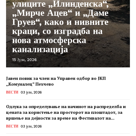
улиците „Илинденска“,
„Мирче Ацев“ и „Даме
Груев“, како и нивните
краци, со изградба на
нова атмосферска
канализација
15 Јули, 2026
Јавен повик за член на Управен одбор во ЈКП
,,Комуналец” Пехчево
ВЕСТИ
03 јули, 2026
Одлука за определување на начинот на распределба и
цената за користење на просторот на плоштадот, за
вршење на дејности за време на Фестивалот на...
ВЕСТИ
03 јули, 2026