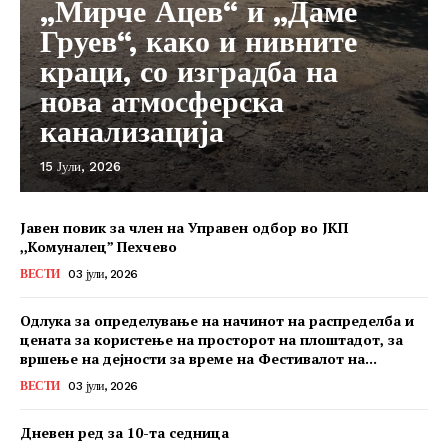
„Мирче Ацев“ и „Даме
Груев“, како и нивните
краци, со изградба на
нова атмосферска
канализација
15 Јули, 2026
Јавен повик за член на Управен одбор во ЈКП
,,Комуналец” Пехчево
ВЕСТИ
03 јули, 2026
Одлука за определување на начинот на распределба и
цената за користење на просторот на плоштадот, за
вршење на дејности за време на Фестивалот на...
ВЕСТИ
03 јули, 2026
Дневен ред за 10-та седница