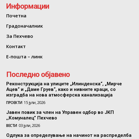
Информации
Почетна
Градоначалник
За Пехчево
Контакт
Е-пошта – линк
Последно објавено
Реконструкција на улиците „Илинденска“, „Мирче
Ацев“ и „Даме Груев“, како и нивните краци, со
изградба на нова атмосферска канализација
ПРОЕКТИ
15 јули, 2026
Јавен повик за член на Управен одбор во ЈКП
,,Комуналец” Пехчево
ВЕСТИ
03 јули, 2026
Одлука за определување на начинот на распределба