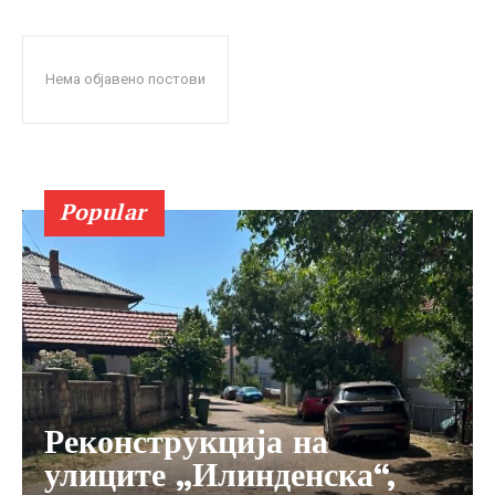
Нема објавено постови
Popular
Реконструкција на
улиците „Илинденска“,