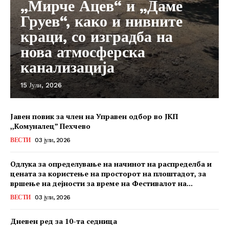
„Мирче Ацев“ и „Даме
Груев“, како и нивните
краци, со изградба на
нова атмосферска
канализација
15 Јули, 2026
Јавен повик за член на Управен одбор во ЈКП
,,Комуналец” Пехчево
ВЕСТИ
03 јули, 2026
Одлука за определување на начинот на распределба и
цената за користење на просторот на плоштадот, за
вршење на дејности за време на Фестивалот на...
ВЕСТИ
03 јули, 2026
Дневен ред за 10-та седница