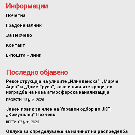
Информации
Почетна
Градоначалник
За Пехчево
Контакт
Е-пошта – линк
Последно објавено
Реконструкција на улиците „Илинденска“, „Мирче
Ацев“ и „Даме Груев“, како и нивните краци, со
изградба на нова атмосферска канализација
ПРОЕКТИ
15 јули, 2026
Јавен повик за член на Управен одбор во ЈКП
,,Комуналец” Пехчево
ВЕСТИ
03 јули, 2026
Одлука за определување на начинот на распределба