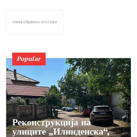
Нема објавено постови
Popular
Реконструкција на
улиците „Илинденска“,