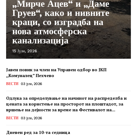
„Мирче Ацев“ и „Даме
Груев“, како и нивните
краци, со изградба на
нова атмосферска
канализација
15 Јули, 2026
Јавен повик за член на Управен одбор во ЈКП
,,Комуналец” Пехчево
ВЕСТИ
03 јули, 2026
Одлука за определување на начинот на распределба и
цената за користење на просторот на плоштадот, за
вршење на дејности за време на Фестивалот на...
ВЕСТИ
03 јули, 2026
Дневен ред за 10-та седница