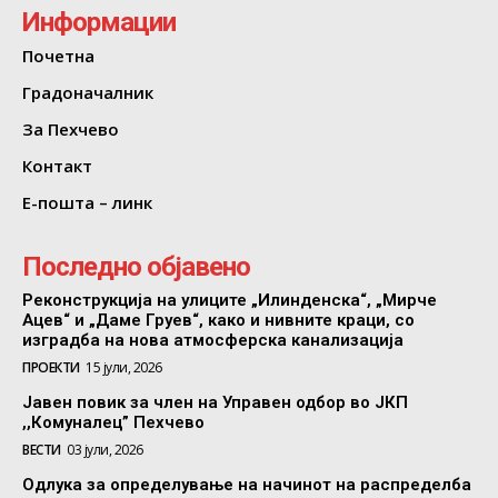
Информации
Почетна
Градоначалник
За Пехчево
Контакт
Е-пошта – линк
Последно објавено
Реконструкција на улиците „Илинденска“, „Мирче
Ацев“ и „Даме Груев“, како и нивните краци, со
изградба на нова атмосферска канализација
ПРОЕКТИ
15 јули, 2026
Јавен повик за член на Управен одбор во ЈКП
,,Комуналец” Пехчево
ВЕСТИ
03 јули, 2026
Одлука за определување на начинот на распределба