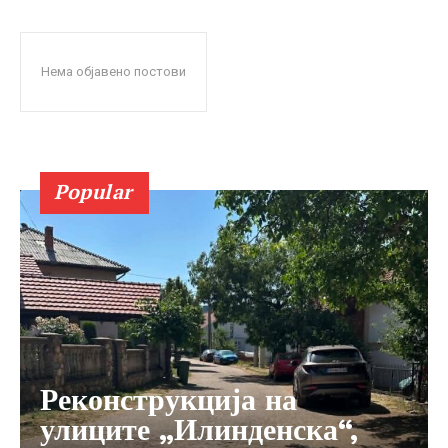
Нема објавено постови
Popular
Реконструкција на
улиците „Илинденска“,