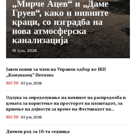
„Мирче Ацев“ и „Даме
Груев“, како и нивните
краци, со изградба на
нова атмосферска
канализација
15 Јули, 2026
Јавен повик за член на Управен одбор во ЈКП
,,Комуналец” Пехчево
ВЕСТИ
03 јули, 2026
Одлука за определување на начинот на распределба и
цената за користење на просторот на плоштадот, за
вршење на дејности за време на Фестивалот на...
ВЕСТИ
03 јули, 2026
Дневен ред за 10-та седница