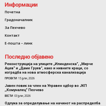
Информации
Почетна
Градоначалник
За Пехчево
Контакт
Е-пошта – линк
Последно објавено
Реконструкција на улиците „Илинденска“, „Мирче
Ацев“ и „Даме Груев“, како и нивните краци, со
изградба на нова атмосферска канализација
ПРОЕКТИ
15 јули, 2026
Јавен повик за член на Управен одбор во ЈКП
,,Комуналец” Пехчево
ВЕСТИ
03 јули, 2026
Одлука за определување на начинот на распределба