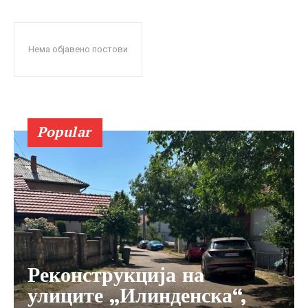
Нема објавено постови
Popular
Реконструкција на
улиците „Илинденска“,