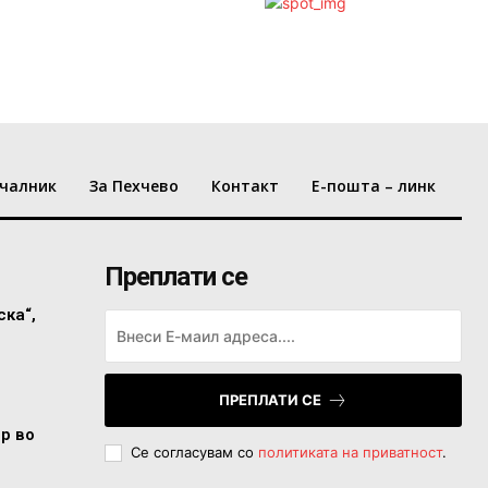
чалник
За Пехчево
Контакт
Е-пошта – линк
Преплати се
ска“,
ПРЕПЛАТИ СЕ
ор во
Се согласувам со
политиката на приватност
.