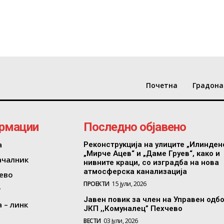
Почетна
Градона
рмации
Последно објавено
а
Реконструкција на улиците „Илинден
„Мирче Ацев“ и „Даме Груев“, како и
ачалник
нивните краци, со изградба на нова
атмосферска канализација
ево
ПРОЕКТИ
15 јули, 2026
т
Јавен повик за член на Управен одб
 – линк
ЈКП ,,Комуналец” Пехчево
ВЕСТИ
03 јули, 2026