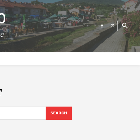
О
те
ФИНАНСИИ
ВЕСТИ
Е-УСЛУГИ
КОНТАКТ
т
SEARCH