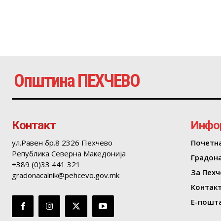
Општина ПЕХЧЕВО
Контакт
Инфо
ул.Равен бр.8 2326 Пехчево
Почетн
Република Северна Македонија
Градон
+389 (0)33 441 321
За Пехч
gradonacalnik@pehcevo.gov.mk
Контак
Е-пошта