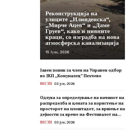
Реконструкција на
улиците „Илинденска“,
„Мирче Ацев“ и „Даме
Груев“, како и нивните
краци, со изградба на нова
атмосферска канализација
15 Јули, 2026
Јавен повик за член на Управен одбор
во ЈКП ,,Комуналец” Пехчево
ВЕСТИ
03 јули, 2026
Одлука за определување на начинот на
распределба и цената за користење на
просторот на плоштадот, за вршење на
дејности за време на Фестивалот на...
ВЕСТИ
03 јули, 2026