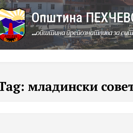
Општина ПЕХЧЕВ
...општина препознатлива за си
УРБАНИЗАМ
КОМУНАЛНИ ДЕЈНОСТИ
ЛЕР
Tag:
младински сове