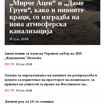
„Мирче Ацев“ и „Даме
Груев“, како и нивните
краци, со изградба на
нова атмосферска
канализација
15 Јули, 2026
Јавен повик за член на Управен одбор во ЈКП
,,Комуналец” Пехчево
ВЕСТИ
03 јули, 2026
Одлука за определување на начинот на распределба и
цената за користење на просторот на плоштадот, за
вршење на дејности за време на Фестивалот на...
ВЕСТИ
03 јули, 2026
Дневен ред за 10-та седница