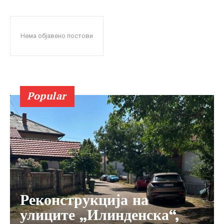
Нема објавено постови
Popular
Реконструкција на
улиците „Илинденска“,