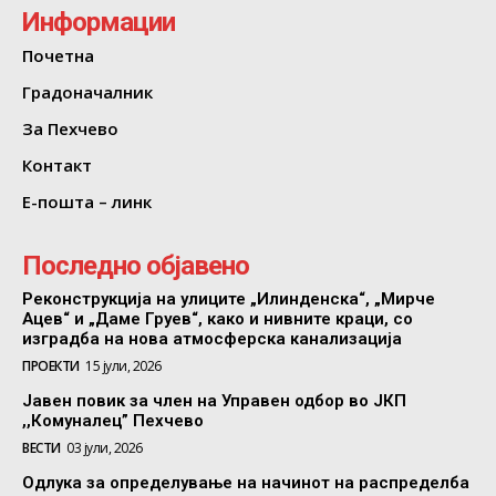
Информации
Почетна
Градоначалник
За Пехчево
Контакт
Е-пошта – линк
Последно објавено
Реконструкција на улиците „Илинденска“, „Мирче
Ацев“ и „Даме Груев“, како и нивните краци, со
изградба на нова атмосферска канализација
ПРОЕКТИ
15 јули, 2026
Јавен повик за член на Управен одбор во ЈКП
,,Комуналец” Пехчево
ВЕСТИ
03 јули, 2026
Одлука за определување на начинот на распределба