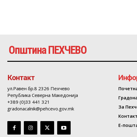
Општина ПЕХЧЕВО
Контакт
Инфо
ул.Равен бр.8 2326 Пехчево
Почетн
Република Северна Македонија
Градон
+389 (0)33 441 321
За Пехч
gradonacalnik@pehcevo.gov.mk
Контак
Е-пошта