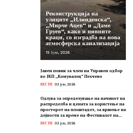
Реконструкција на
улиците „Илинденска“,
„Мирче Ацев“ и „Даме
Груев“, како и нивните
краци, со изградба на нова
атмосферска канализација
15 Јули, 2026
Јавен повик за член на Управен одбор
во ЈКП ,,Комуналец” Пехчево
ВЕСТИ
03 јули, 2026
Одлука за определување на начинот на
распределба и цената за користење на
просторот на плоштадот, за вршење на
дејности за време на Фестивалот на...
ВЕСТИ
03 јули, 2026