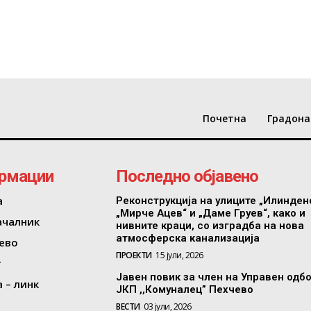
Почетна
Градона
рмации
Последно објавено
а
Реконструкција на улиците „Илинден
„Мирче Ацев“ и „Даме Груев“, како и
ачалник
нивните краци, со изградба на нова
атмосферска канализација
ево
ПРОЕКТИ
15 јули, 2026
т
Јавен повик за член на Управен одб
 – линк
ЈКП ,,Комуналец” Пехчево
ВЕСТИ
03 јули, 2026