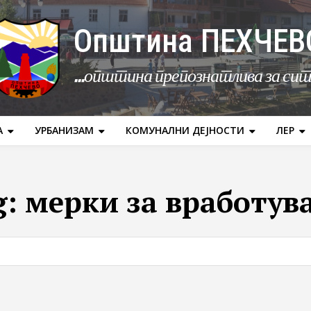
Општина ПЕХЧЕВ
...општина препознатлива за си
А
УРБАНИЗАМ
КОМУНАЛНИ ДЕЈНОСТИ
ЛЕР
g:
мерки за вработув