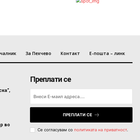
чалник
За Пехчево
Контакт
Е-пошта – линк
Преплати се
ска“,
ПРЕПЛАТИ СЕ
ор во
Се согласувам со
политиката на приватност
.