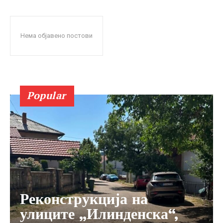
Нема објавено постови
Popular
Реконструкција на
улиците „Илинденска“,