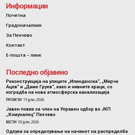
Информации
Почетна
Градоначалник
За Пехчево
Контакт
Е-пошта – линк
Последно објавено
Реконструкција на улиците „Илинденска“, „Мирче
Ацев“ и „Даме Груев“, како и нивните краци, со
изградба на нова атмосферска канализација
ПРОЕКТИ
15 јули, 2026
Јавен повик за член на Управен одбор во ЈКП
,,Комуналец” Пехчево
ВЕСТИ
03 јули, 2026
Одлука за определување на начинот на распределба