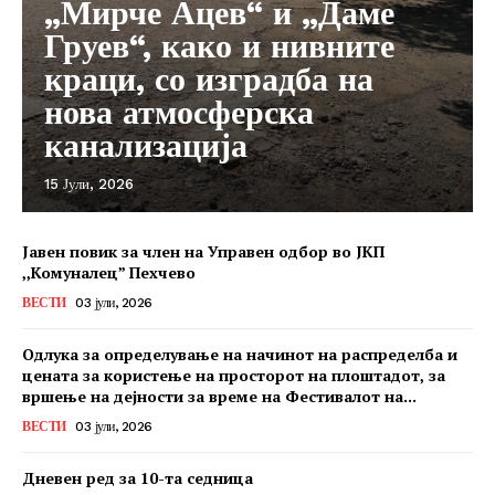
„Мирче Ацев“ и „Даме
Груев“, како и нивните
краци, со изградба на
нова атмосферска
канализација
15 Јули, 2026
Јавен повик за член на Управен одбор во ЈКП
,,Комуналец” Пехчево
ВЕСТИ
03 јули, 2026
Одлука за определување на начинот на распределба и
цената за користење на просторот на плоштадот, за
вршење на дејности за време на Фестивалот на...
ВЕСТИ
03 јули, 2026
Дневен ред за 10-та седница