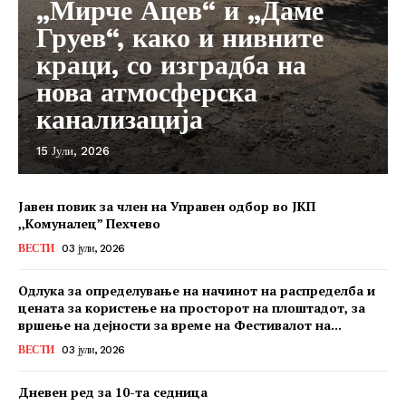
„Мирче Ацев“ и „Даме
Груев“, како и нивните
краци, со изградба на
нова атмосферска
канализација
15 Јули, 2026
Јавен повик за член на Управен одбор во ЈКП
,,Комуналец” Пехчево
ВЕСТИ
03 јули, 2026
Одлука за определување на начинот на распределба и
цената за користење на просторот на плоштадот, за
вршење на дејности за време на Фестивалот на...
ВЕСТИ
03 јули, 2026
Дневен ред за 10-та седница