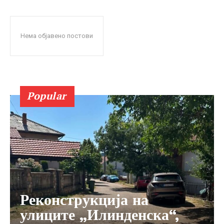
Нема објавено постови
Popular
Реконструкција на
улиците „Илинденска“,