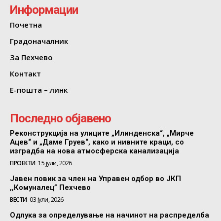
Информации
Почетна
Градоначалник
За Пехчево
Контакт
Е-пошта – линк
Последно објавено
Реконструкција на улиците „Илинденска“, „Мирче
Ацев“ и „Даме Груев“, како и нивните краци, со
изградба на нова атмосферска канализација
ПРОЕКТИ
15 јули, 2026
Јавен повик за член на Управен одбор во ЈКП
,,Комуналец” Пехчево
ВЕСТИ
03 јули, 2026
Одлука за определување на начинот на распределба