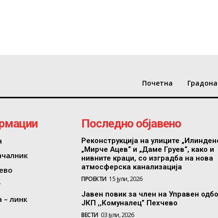
Почетна
Градона
рмации
Последно објавено
а
Реконструкција на улиците „Илинден
„Мирче Ацев“ и „Даме Груев“, како и
ачалник
нивните краци, со изградба на нова
атмосферска канализација
ево
ПРОЕКТИ
15 јули, 2026
т
Јавен повик за член на Управен одб
 – линк
ЈКП ,,Комуналец” Пехчево
ВЕСТИ
03 јули, 2026