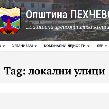
Општина ПЕХЧЕВ
...општина препознатлива за си
А
УРБАНИЗАМ
КОМУНАЛНИ ДЕЈНОСТИ
ЛЕР
Tag:
локални улици