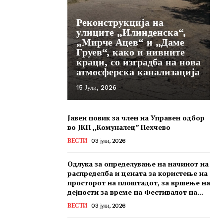
Реконструкција на
улиците „Илинденска“,
„Мирче Ацев“ и „Даме
Груев“, како и нивните
краци, со изградба на нова
атмосферска канализација
15 Јули, 2026
Јавен повик за член на Управен одбор
во ЈКП ,,Комуналец” Пехчево
ВЕСТИ
03 јули, 2026
Одлука за определување на начинот на
распределба и цената за користење на
просторот на плоштадот, за вршење на
дејности за време на Фестивалот на...
ВЕСТИ
03 јули, 2026