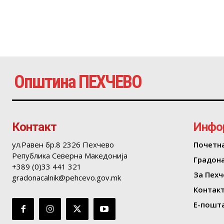
Општина ПЕХЧЕВО
Контакт
Инфо
ул.Равен бр.8 2326 Пехчево
Почетн
Република Северна Македонија
Градон
+389 (0)33 441 321
За Пехч
gradonacalnik@pehcevo.gov.mk
Контак
Е-пошта