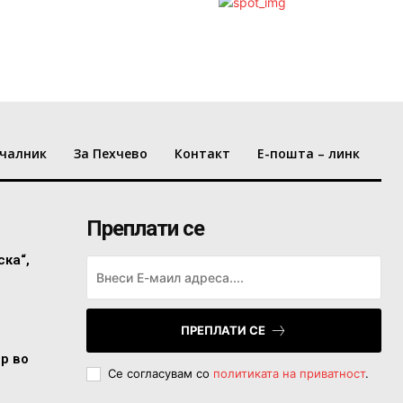
чалник
За Пехчево
Контакт
Е-пошта – линк
Преплати се
ска“,
ПРЕПЛАТИ СЕ
ор во
Се согласувам со
политиката на приватност
.