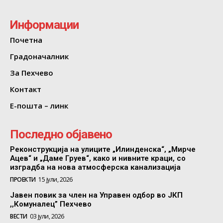
Информации
Почетна
Градоначалник
За Пехчево
Контакт
Е-пошта – линк
Последно објавено
Реконструкција на улиците „Илинденска“, „Мирче
Ацев“ и „Даме Груев“, како и нивните краци, со
изградба на нова атмосферска канализација
ПРОЕКТИ
15 јули, 2026
Јавен повик за член на Управен одбор во ЈКП
,,Комуналец” Пехчево
ВЕСТИ
03 јули, 2026