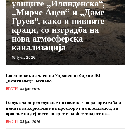
улиците „Илинденска“,
„Мирче Ацев“ и „Даме
Груев“, како и нивните
краци, со изградба на
нова атмосферска
канализација
15 Јули, 2026
Јавен повик за член на Управен одбор во ЈКП
,,Комуналец” Пехчево
ВЕСТИ
03 јули, 2026
Одлука за определување на начинот на распределба и
цената за користење на просторот на плоштадот, за
вршење на дејности за време на Фестивалот на...
ВЕСТИ
03 јули, 2026