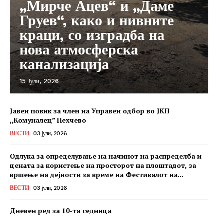
„Мирче Ацев“ и „Даме
Груев“, како и нивните
краци, со изградба на
нова атмосферска
канализација
15 Јули, 2026
Јавен повик за член на Управен одбор во ЈКП
,,Комуналец” Пехчево
ВЕСТИ
03 јули, 2026
Одлука за определување на начинот на распределба и
цената за користење на просторот на плоштадот, за
вршење на дејности за време на Фестивалот на...
ВЕСТИ
03 јули, 2026
Дневен ред за 10-та седница