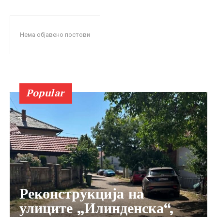
Нема објавено постови
Popular
Реконструкција на
улиците „Илинденска“,