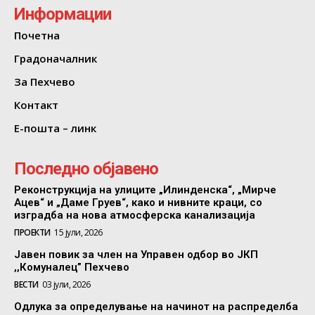
Информации
Почетна
Градоначалник
За Пехчево
Контакт
Е-пошта – линк
Последно објавено
Реконструкција на улиците „Илинденска“, „Мирче
Ацев“ и „Даме Груев“, како и нивните краци, со
изградба на нова атмосферска канализација
ПРОЕКТИ
15 јули, 2026
Јавен повик за член на Управен одбор во ЈКП
,,Комуналец” Пехчево
ВЕСТИ
03 јули, 2026
Одлука за определување на начинот на распределба