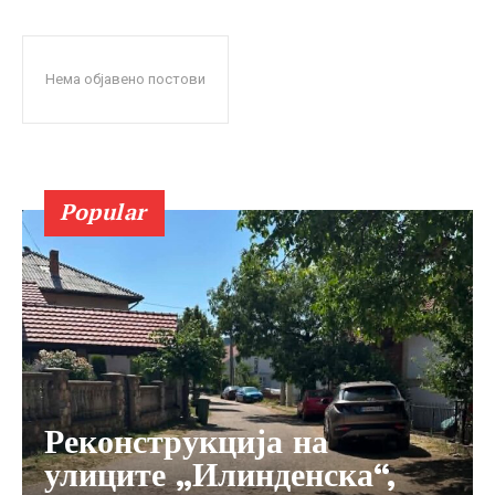
Нема објавено постови
Popular
Реконструкција на
улиците „Илинденска“,