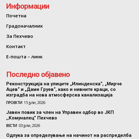
Информации
Почетна
Градоначалник
За Пехчево
Контакт
Е-пошта – линк
Последно објавено
Реконструкција на улиците „Илинденска“, „Мирче
Ацев“ и „Даме Груев“, како и нивните краци, со
изградба на нова атмосферска канализација
ПРОЕКТИ
15 јули, 2026
Јавен повик за член на Управен одбор во ЈКП
,,Комуналец” Пехчево
ВЕСТИ
03 јули, 2026
Одлука за определување на начинот на распределба