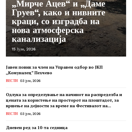
„Мирче Ацев“ и „Даме
Груев“, како и нивните
краци, со изградба на
нова атмосферска
канализација
15 Јули, 2026
Јавен повик за член на Управен одбор во ЈКП
,,Комуналец” Пехчево
ВЕСТИ
03 јули, 2026
Одлука за определување на начинот на распределба и
цената за користење на просторот на плоштадот, за
вршење на дејности за време на Фестивалот на...
ВЕСТИ
03 јули, 2026
Дневен ред за 10-та седница