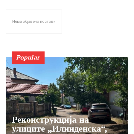
Нема објавено постови
Popular
Реконструкција на
улиците „Илинденска“,