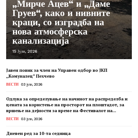
„Мирче Ацев“ и „Даме
Груев“, како и нивните
краци, со изградба на
нова атмосферска
канализација
15 Јули, 2026
Јавен повик за член на Управен одбор во ЈКП
,,Комуналец” Пехчево
ВЕСТИ
03 јули, 2026
Одлука за определување на начинот на распределба и
цената за користење на просторот на плоштадот, за
вршење на дејности за време на Фестивалот на...
ВЕСТИ
03 јули, 2026
Дневен ред за 10-та седница