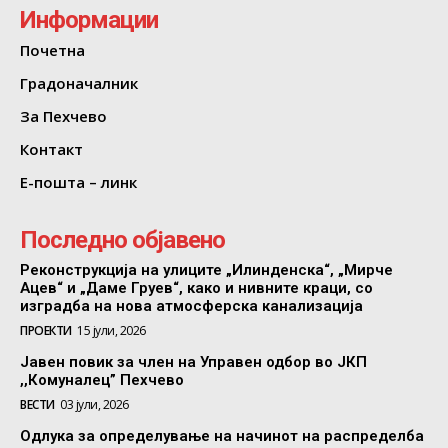
Информации
Почетна
Градоначалник
За Пехчево
Контакт
Е-пошта – линк
Последно објавено
Реконструкција на улиците „Илинденска“, „Мирче
Ацев“ и „Даме Груев“, како и нивните краци, со
изградба на нова атмосферска канализација
ПРОЕКТИ
15 јули, 2026
Јавен повик за член на Управен одбор во ЈКП
,,Комуналец” Пехчево
ВЕСТИ
03 јули, 2026
Одлука за определување на начинот на распределба