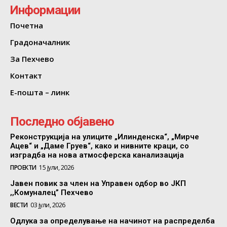
Информации
Почетна
Градоначалник
За Пехчево
Контакт
Е-пошта – линк
Последно објавено
Реконструкција на улиците „Илинденска“, „Мирче
Ацев“ и „Даме Груев“, како и нивните краци, со
изградба на нова атмосферска канализација
ПРОЕКТИ
15 јули, 2026
Јавен повик за член на Управен одбор во ЈКП
,,Комуналец” Пехчево
ВЕСТИ
03 јули, 2026
Одлука за определување на начинот на распределба