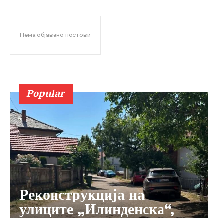
Нема објавено постови
Popular
Реконструкција на
улиците „Илинденска“,