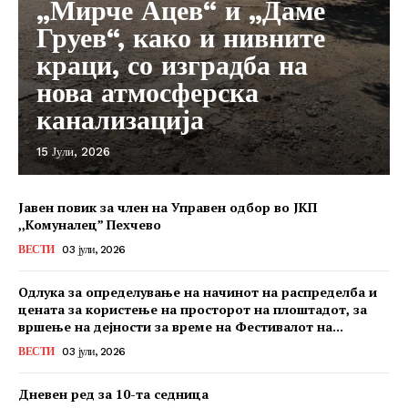
„Мирче Ацев“ и „Даме
Груев“, како и нивните
краци, со изградба на
нова атмосферска
канализација
15 Јули, 2026
Јавен повик за член на Управен одбор во ЈКП
,,Комуналец” Пехчево
ВЕСТИ
03 јули, 2026
Одлука за определување на начинот на распределба и
цената за користење на просторот на плоштадот, за
вршење на дејности за време на Фестивалот на...
ВЕСТИ
03 јули, 2026
Дневен ред за 10-та седница