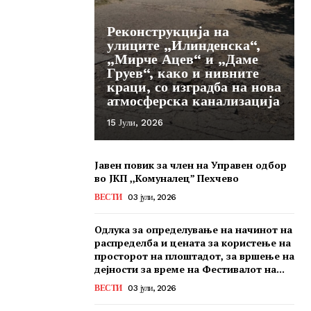
Реконструкција на
улиците „Илинденска“,
„Мирче Ацев“ и „Даме
Груев“, како и нивните
краци, со изградба на нова
атмосферска канализација
15 Јули, 2026
Јавен повик за член на Управен одбор
во ЈКП ,,Комуналец” Пехчево
ВЕСТИ
03 јули, 2026
Одлука за определување на начинот на
распределба и цената за користење на
просторот на плоштадот, за вршење на
дејности за време на Фестивалот на...
ВЕСТИ
03 јули, 2026