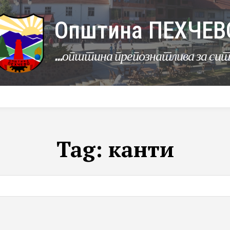
Општина ПЕХЧЕВ
...општина препознатлива за си
УРБАНИЗАМ
КОМУНАЛНИ ДЕЈНОСТИ
ЛЕР
Tag:
канти