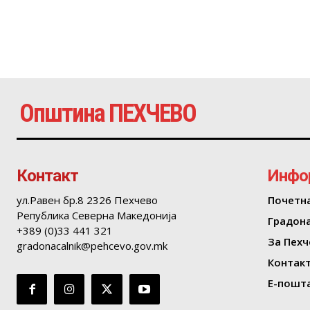
Општина ПЕХЧЕВО
Контакт
Инфо
ул.Равен бр.8 2326 Пехчево
Почетн
Република Северна Македонија
Градон
+389 (0)33 441 321
За Пехч
gradonacalnik@pehcevo.gov.mk
Контак
Е-пошта