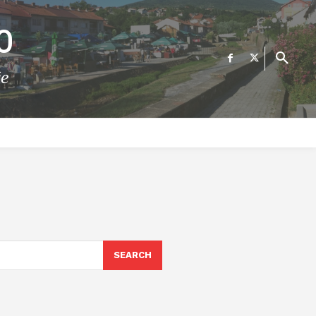
О
те
ФИНАНСИИ
ВЕСТИ
Е-УСЛУГИ
КОНТАКТ
SEARCH