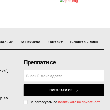
чалник
За Пехчево
Контакт
Е-пошта – линк
Преплати се
ска“,
ПРЕПЛАТИ СЕ
ор во
Се согласувам со
политиката на приватност
.