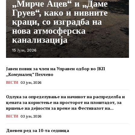
„Мирче Ацев“ и „Даме
Груев“, како и нивните
краци, со изградба на
нова атмосферска
канализација
15 Јули, 2026
Јавен повик за член на Управен одбор во ЈКП
,,Комуналец” Пехчево
ВЕСТИ
03 јули, 2026
Одлука за определување на начинот на распределба и
цената за користење на просторот на плоштадот, за
вршење на дејности за време на Фестивалот на...
ВЕСТИ
03 јули, 2026
Дневен ред за 10-та седница