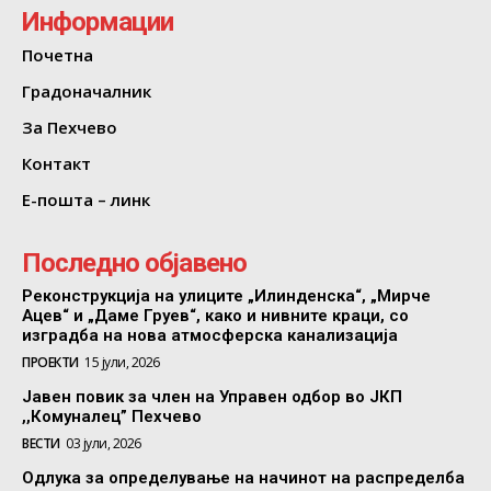
Информации
Почетна
Градоначалник
За Пехчево
Контакт
Е-пошта – линк
Последно објавено
Реконструкција на улиците „Илинденска“, „Мирче
Ацев“ и „Даме Груев“, како и нивните краци, со
изградба на нова атмосферска канализација
ПРОЕКТИ
15 јули, 2026
Јавен повик за член на Управен одбор во ЈКП
,,Комуналец” Пехчево
ВЕСТИ
03 јули, 2026
Одлука за определување на начинот на распределба