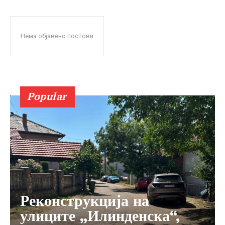
Нема објавено постови
Popular
Реконструкција на
улиците „Илинденска“,