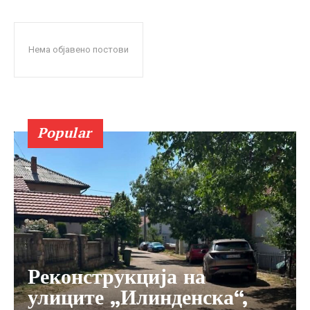
Нема објавено постови
Popular
Реконструкција на
улиците „Илинденска“,