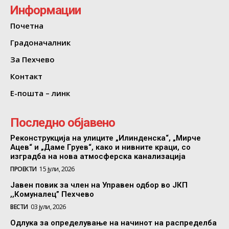
Информации
Почетна
Градоначалник
За Пехчево
Контакт
Е-пошта – линк
Последно објавено
Реконструкција на улиците „Илинденска“, „Мирче
Ацев“ и „Даме Груев“, како и нивните краци, со
изградба на нова атмосферска канализација
ПРОЕКТИ
15 јули, 2026
Јавен повик за член на Управен одбор во ЈКП
,,Комуналец” Пехчево
ВЕСТИ
03 јули, 2026
Одлука за определување на начинот на распределба