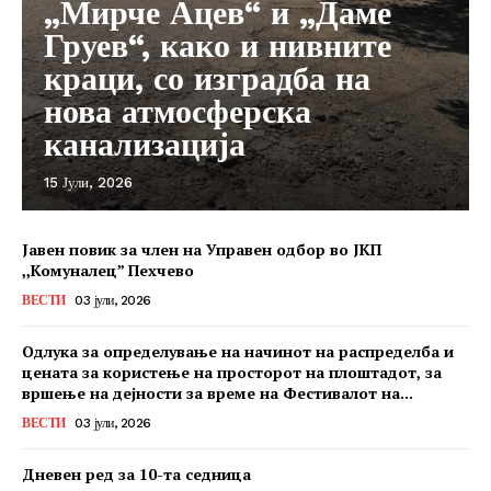
„Мирче Ацев“ и „Даме
Груев“, како и нивните
краци, со изградба на
нова атмосферска
канализација
15 Јули, 2026
Јавен повик за член на Управен одбор во ЈКП
,,Комуналец” Пехчево
ВЕСТИ
03 јули, 2026
Одлука за определување на начинот на распределба и
цената за користење на просторот на плоштадот, за
вршење на дејности за време на Фестивалот на...
ВЕСТИ
03 јули, 2026
Дневен ред за 10-та седница