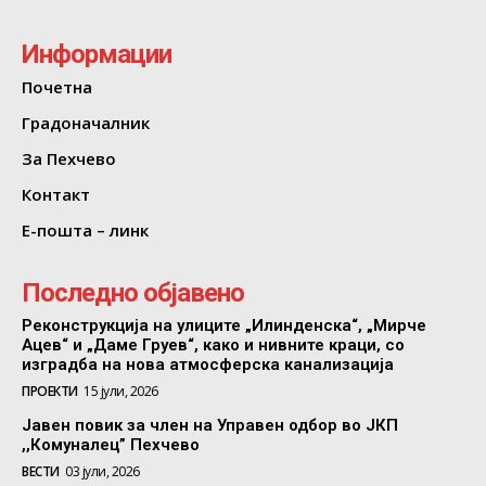
Информации
Почетна
Градоначалник
За Пехчево
Контакт
Е-пошта – линк
Последно објавено
Реконструкција на улиците „Илинденска“, „Мирче
Ацев“ и „Даме Груев“, како и нивните краци, со
изградба на нова атмосферска канализација
ПРОЕКТИ
15 јули, 2026
Јавен повик за член на Управен одбор во ЈКП
,,Комуналец” Пехчево
ВЕСТИ
03 јули, 2026