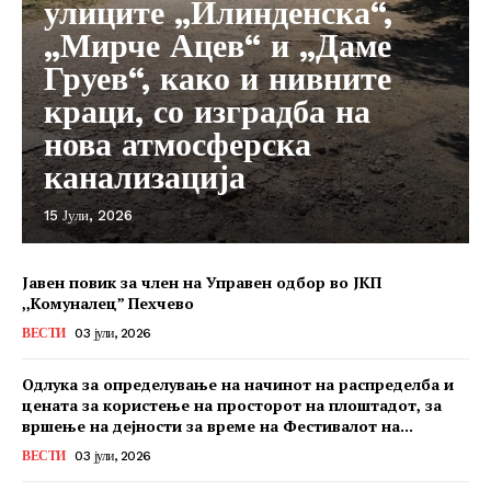
улиците „Илинденска“,
„Мирче Ацев“ и „Даме
Груев“, како и нивните
краци, со изградба на
нова атмосферска
канализација
15 Јули, 2026
Јавен повик за член на Управен одбор во ЈКП
,,Комуналец” Пехчево
ВЕСТИ
03 јули, 2026
Одлука за определување на начинот на распределба и
цената за користење на просторот на плоштадот, за
вршење на дејности за време на Фестивалот на...
ВЕСТИ
03 јули, 2026