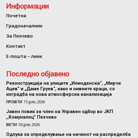
Информации
Почетна
Градоначалник
За Пехчево
Контакт
Е-пошта – линк
Последно објавено
Реконструкција на улиците „Илинденска“, „Мирче
Ацев“ и „Даме Груев“, како и нивните краци, со
изградба на нова атмосферска канализација
ПРОЕКТИ
15 јули, 2026
Јавен повик за член на Управен одбор во ЈКП
,,Комуналец” Пехчево
ВЕСТИ
03 јули, 2026
Одлука за определување на начинот на распределба