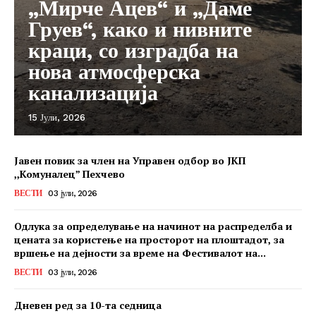
„Мирче Ацев“ и „Даме
Груев“, како и нивните
краци, со изградба на
нова атмосферска
канализација
15 Јули, 2026
Јавен повик за член на Управен одбор во ЈКП
,,Комуналец” Пехчево
ВЕСТИ
03 јули, 2026
Одлука за определување на начинот на распределба и
цената за користење на просторот на плоштадот, за
вршење на дејности за време на Фестивалот на...
ВЕСТИ
03 јули, 2026
Дневен ред за 10-та седница