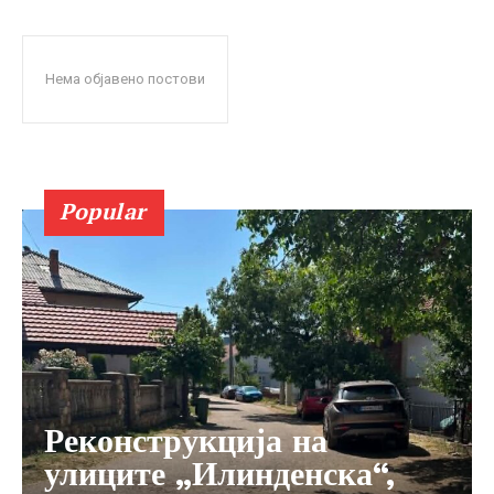
Нема објавено постови
Popular
Реконструкција на
улиците „Илинденска“,