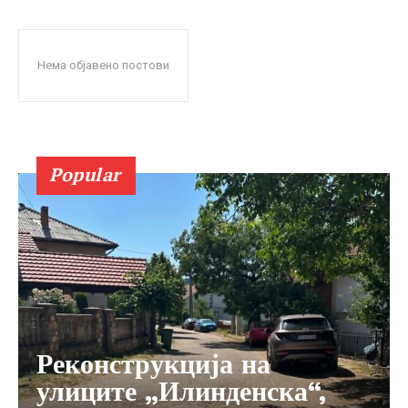
Нема објавено постови
Popular
Реконструкција на
улиците „Илинденска“,