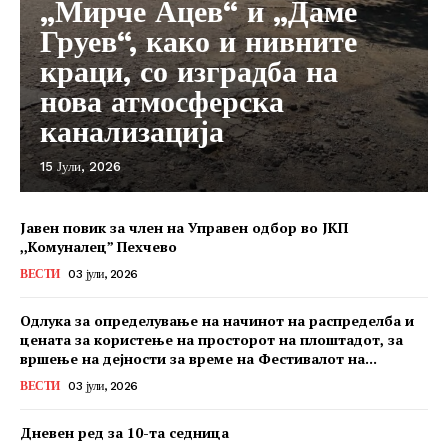
„Мирче Ацев“ и „Даме
Груев“, како и нивните
краци, со изградба на
нова атмосферска
канализација
15 Јули, 2026
Јавен повик за член на Управен одбор во ЈКП
,,Комуналец” Пехчево
ВЕСТИ
03 јули, 2026
Одлука за определување на начинот на распределба и
цената за користење на просторот на плоштадот, за
вршење на дејности за време на Фестивалот на...
ВЕСТИ
03 јули, 2026
Дневен ред за 10-та седница