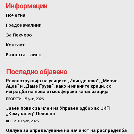
Информации
Почетна
Градоначалник
За Пехчево
Контакт
Е-пошта – линк
Последно објавено
Реконструкција на улиците „Илинденска“, „Мирче
Ацев“ и „Даме Груев“, како и нивните краци, со
изградба на нова атмосферска канализација
ПРОЕКТИ
15 јули, 2026
Јавен повик за член на Управен одбор во ЈКП
,,Комуналец” Пехчево
ВЕСТИ
03 јули, 2026
Одлука за определување на начинот на распределба