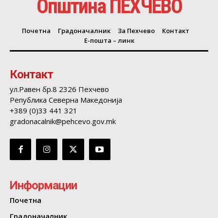
Општина ПЕХЧЕВО
Почетна
Градоначалник
За Пехчево
Контакт
Е-пошта – линк
Контакт
ул.Равен бр.8 2326 Пехчево
Република Северна Македонија
+389 (0)33 441 321
gradonacalnik@pehcevo.gov.mk
Информации
Почетна
Градоначалник