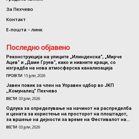
За Пехчево
Контакт
Е-пошта – линк
Последно објавено
Реконструкција на улиците „Илинденска“, „Мирче
Ацев“ и „Даме Груев“, како и нивните краци, со
изградба на нова атмосферска канализација
ПРОЕКТИ
15 јули, 2026
Јавен повик за член на Управен одбор во ЈКП
,,Комуналец” Пехчево
ВЕСТИ
03 јули, 2026
Одлука за определување на начинот на распределба
и цената за користење на просторот на плоштадот,
за вршење на дејности за време на Фестивалот на...
ВЕСТИ
03 јули, 2026