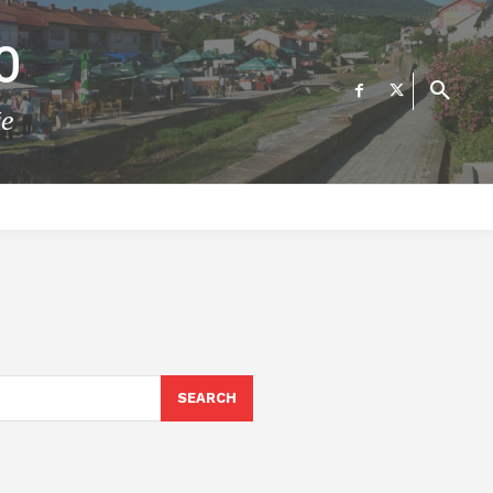
О
те
ФИНАНСИИ
ВЕСТИ
Е-УСЛУГИ
КОНТАКТ
SEARCH