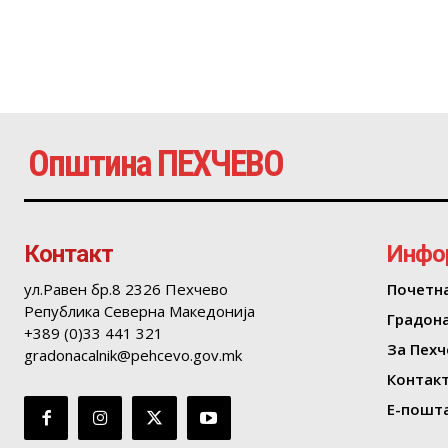
Општина ПЕХЧЕВО
Контакт
Инфо
ул.Равен бр.8 2326 Пехчево
Почетн
Република Северна Македонија
Градон
+389 (0)33 441 321
За Пехч
gradonacalnik@pehcevo.gov.mk
Контак
Е-пошта