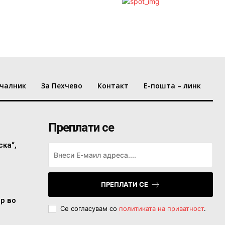
чалник
За Пехчево
Контакт
Е-пошта – линк
Преплати се
ска“,
ПРЕПЛАТИ СЕ
ор во
Се согласувам со
политиката на приватност
.