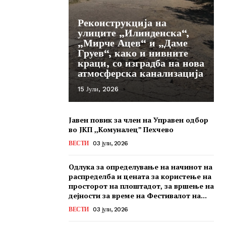
Реконструкција на
улиците „Илинденска“,
„Мирче Ацев“ и „Даме
Груев“, како и нивните
краци, со изградба на нова
атмосферска канализација
15 Јули, 2026
Јавен повик за член на Управен одбор
во ЈКП ,,Комуналец” Пехчево
ВЕСТИ
03 јули, 2026
Одлука за определување на начинот на
распределба и цената за користење на
просторот на плоштадот, за вршење на
дејности за време на Фестивалот на...
ВЕСТИ
03 јули, 2026