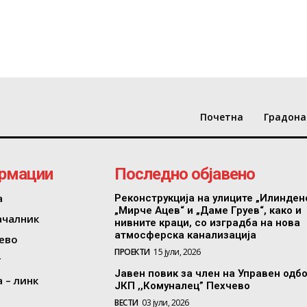
Почетна
Градона
рмации
Последно објавено
а
Реконструкција на улиците „Илинден
„Мирче Ацев“ и „Даме Груев“, како и
ачалник
нивните краци, со изградба на нова
атмосферска канализација
ево
ПРОЕКТИ
15 јули, 2026
т
Јавен повик за член на Управен одб
 – линк
ЈКП ,,Комуналец” Пехчево
ВЕСТИ
03 јули, 2026