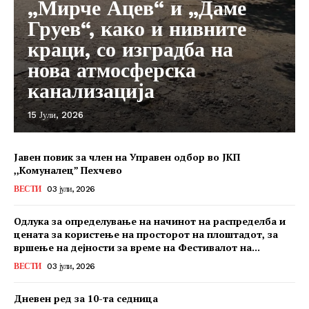
„Мирче Ацев“ и „Даме
Груев“, како и нивните
краци, со изградба на
нова атмосферска
канализација
15 Јули, 2026
Јавен повик за член на Управен одбор во ЈКП
,,Комуналец” Пехчево
ВЕСТИ
03 јули, 2026
Одлука за определување на начинот на распределба и
цената за користење на просторот на плоштадот, за
вршење на дејности за време на Фестивалот на...
ВЕСТИ
03 јули, 2026
Дневен ред за 10-та седница