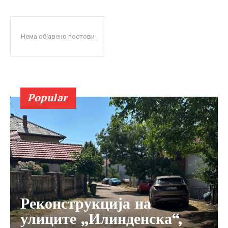
Нема објавено постови
Popular
Реконструкција на
улиците „Илинденска“,