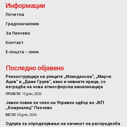
Информации
Почетна
Градоначалник
За Пехчево
Контакт
Е-пошта – линк
Последно објавено
Реконструкција на улиците „Илинденска“, „Мирче
Ацев“ и „Даме Груев“, како и нивните краци, со
изградба на нова атмосферска канализација
ПРОЕКТИ
15 јули, 2026
Јавен повик за член на Управен одбор во ЈКП
,,Комуналец” Пехчево
ВЕСТИ
03 јули, 2026
Одлука за определување на начинот на распределба