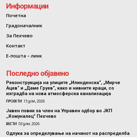
Информации
Почетна
Градоначалник
За Пехчево
Контакт
Е-пошта – линк
Последно објавено
Реконструкција на улиците „Илинденска“, „Мирче
Ацев“ и „Даме Груев“, како и нивните краци, со
изградба на нова атмосферска канализација
ПРОЕКТИ
15 јули, 2026
Јавен повик за член на Управен одбор во ЈКП
,,Комуналец” Пехчево
ВЕСТИ
03 јули, 2026
Одлука за определување на начинот на распределба