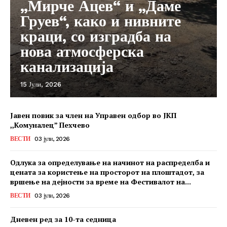
„Мирче Ацев“ и „Даме
Груев“, како и нивните
краци, со изградба на
нова атмосферска
канализација
15 Јули, 2026
Јавен повик за член на Управен одбор во ЈКП
,,Комуналец” Пехчево
ВЕСТИ
03 јули, 2026
Одлука за определување на начинот на распределба и
цената за користење на просторот на плоштадот, за
вршење на дејности за време на Фестивалот на...
ВЕСТИ
03 јули, 2026
Дневен ред за 10-та седница