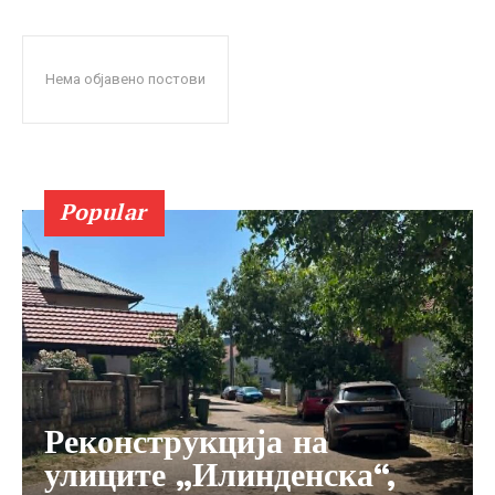
Нема објавено постови
Popular
Реконструкција на
улиците „Илинденска“,