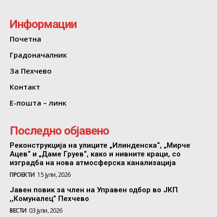
Информации
Почетна
Градоначалник
За Пехчево
Контакт
Е-пошта – линк
Последно објавено
Реконструкција на улиците „Илинденска“, „Мирче
Ацев“ и „Даме Груев“, како и нивните краци, со
изградба на нова атмосферска канализација
ПРОЕКТИ
15 јули, 2026
Јавен повик за член на Управен одбор во ЈКП
,,Комуналец” Пехчево
ВЕСТИ
03 јули, 2026