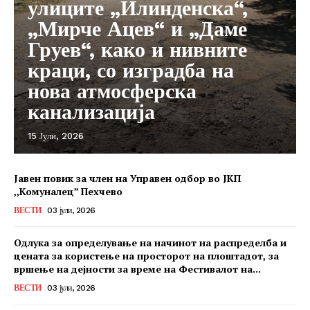
улиците „Илинденска“,
„Мирче Ацев“ и „Даме
Груев“, како и нивните
краци, со изградба на
нова атмосферска
канализација
15 Јули, 2026
Јавен повик за член на Управен одбор во ЈКП
,,Комуналец” Пехчево
ВЕСТИ
03 јули, 2026
Одлука за определување на начинот на распределба и
цената за користење на просторот на плоштадот, за
вршење на дејности за време на Фестивалот на...
ВЕСТИ
03 јули, 2026