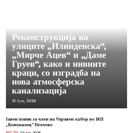
Реконструкција на
улиците „Илинденска“,
„Мирче Ацев“ и „Даме
Груев“, како и нивните
краци, со изградба на
нова атмосферска
канализација
15 Јули, 2026
Јавен повик за член на Управен одбор во ЈКП
,,Комуналец” Пехчево
ВЕСТИ
03 јули, 2026