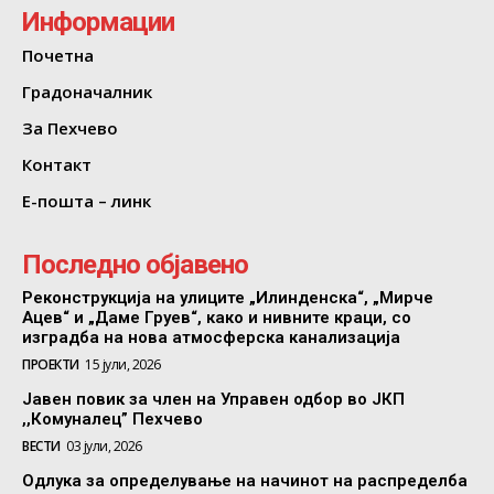
Информации
Почетна
Градоначалник
За Пехчево
Контакт
Е-пошта – линк
Последно објавено
Реконструкција на улиците „Илинденска“, „Мирче
Ацев“ и „Даме Груев“, како и нивните краци, со
изградба на нова атмосферска канализација
ПРОЕКТИ
15 јули, 2026
Јавен повик за член на Управен одбор во ЈКП
,,Комуналец” Пехчево
ВЕСТИ
03 јули, 2026
Одлука за определување на начинот на распределба