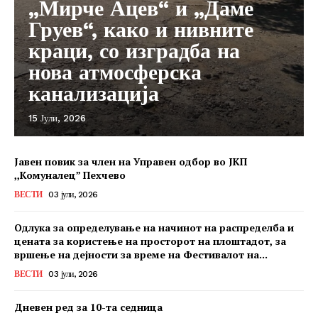
„Мирче Ацев“ и „Даме
Груев“, како и нивните
краци, со изградба на
нова атмосферска
канализација
15 Јули, 2026
Јавен повик за член на Управен одбор во ЈКП
,,Комуналец” Пехчево
ВЕСТИ
03 јули, 2026
Одлука за определување на начинот на распределба и
цената за користење на просторот на плоштадот, за
вршење на дејности за време на Фестивалот на...
ВЕСТИ
03 јули, 2026
Дневен ред за 10-та седница