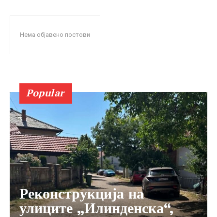
Нема објавено постови
Popular
Реконструкција на
улиците „Илинденска“,