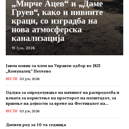
„Мирче Ацев“ и „Даме
Груев“, како и нивните
краци, со изградба на
нова атмосферска
канализација
15 Јули, 2026
Јавен повик за член на Управен одбор во ЈКП
,,Комуналец” Пехчево
ВЕСТИ
03 јули, 2026
Одлука за определување на начинот на распределба и
цената за користење на просторот на плоштадот, за
вршење на дејности за време на Фестивалот на...
ВЕСТИ
03 јули, 2026
Дневен ред за 10-та седница