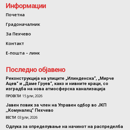
Информации
Почетна
Градоначалник
За Пехчево
Контакт
Е-пошта – линк
Последно објавено
Реконструкција на улиците „Илинденска“, „Мирче
Ацев“ и „Даме Груев“, како и нивните краци, со
изградба на нова атмосферска канализација
ПРОЕКТИ
15 јули, 2026
Јавен повик за член на Управен одбор во ЈКП
,,Комуналец” Пехчево
ВЕСТИ
03 јули, 2026
Одлука за определување на начинот на распределба