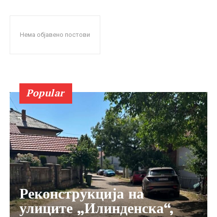
Нема објавено постови
Popular
Реконструкција на
улиците „Илинденска“,