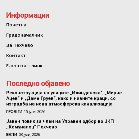
Информации
Почетна
Градоначалник
За Пехчево
Контакт
Е-пошта – линк
Последно објавено
Реконструкција на улиците „Илинденска“, „Мирче
Ацев“ и „Даме Груев“, како и нивните краци, со
изградба на нова атмосферска канализација
ПРОЕКТИ
15 јули, 2026
Јавен повик за член на Управен одбор во ЈКП
,,Комуналец” Пехчево
ВЕСТИ
03 јули, 2026