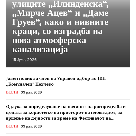
улиците „Илинденска“,
„Мирче Ацев“ и „Даме
Груев“, како и нивните
краци, со изградба на
нова атмосферска
канализација
15 Јули, 2026
Јавен повик за член на Управен одбор во ЈКП
,,Комуналец” Пехчево
ВЕСТИ
03 јули, 2026
Одлука за определување на начинот на распределба и
цената за користење на просторот на плоштадот, за
вршење на дејности за време на Фестивалот на...
ВЕСТИ
03 јули, 2026