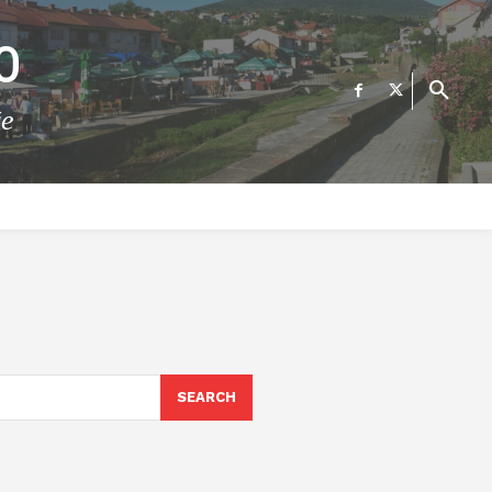
О
те
ФИНАНСИИ
ВЕСТИ
Е-УСЛУГИ
КОНТАКТ
SEARCH