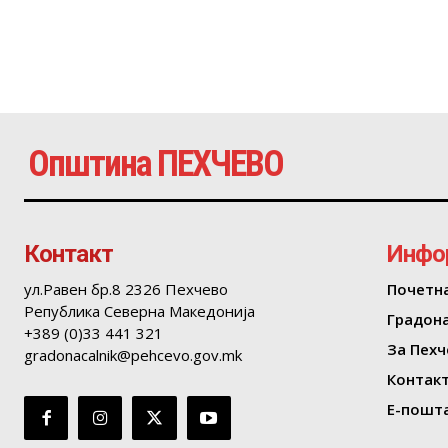
Општина ПЕХЧЕВО
Контакт
Инфо
ул.Равен бр.8 2326 Пехчево
Почетн
Република Северна Македонија
Градон
+389 (0)33 441 321
За Пехч
gradonacalnik@pehcevo.gov.mk
Контак
Е-пошта