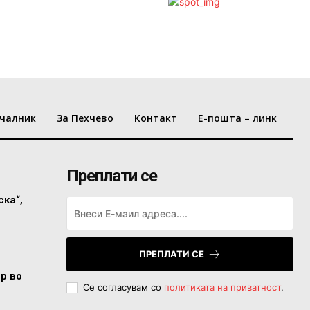
чалник
За Пехчево
Контакт
Е-пошта – линк
Преплати се
ска“,
ПРЕПЛАТИ СЕ
ор во
Се согласувам со
политиката на приватност
.