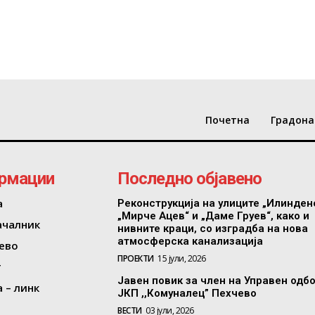
Почетна
Градона
рмации
Последно објавено
а
Реконструкција на улиците „Илинден
„Мирче Ацев“ и „Даме Груев“, како и
ачалник
нивните краци, со изградба на нова
атмосферска канализација
ево
ПРОЕКТИ
15 јули, 2026
т
Јавен повик за член на Управен одб
 – линк
ЈКП ,,Комуналец” Пехчево
ВЕСТИ
03 јули, 2026