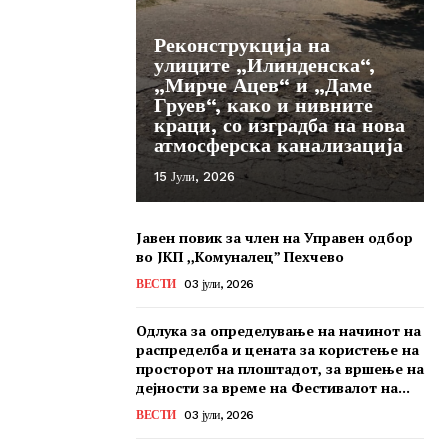
Реконструкција на
улиците „Илинденска“,
„Мирче Ацев“ и „Даме
Груев“, како и нивните
краци, со изградба на нова
атмосферска канализација
15 Јули, 2026
Јавен повик за член на Управен одбор
во ЈКП ,,Комуналец” Пехчево
ВЕСТИ
03 јули, 2026
Одлука за определување на начинот на
распределба и цената за користење на
просторот на плоштадот, за вршење на
дејности за време на Фестивалот на...
ВЕСТИ
03 јули, 2026