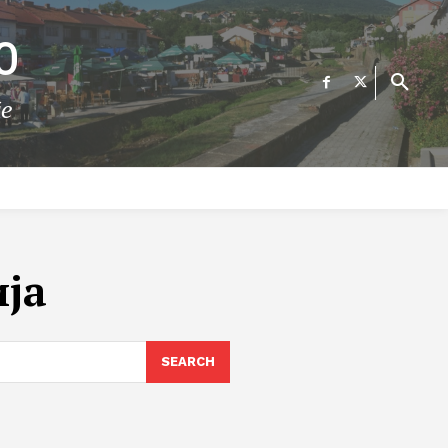
О
те
ФИНАНСИИ
ВЕСТИ
Е-УСЛУГИ
КОНТАКТ
ија
SEARCH