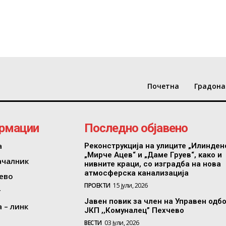
Почетна
Градона
рмации
Последно објавено
а
Реконструкција на улиците „Илинден
„Мирче Ацев“ и „Даме Груев“, како и
ачалник
нивните краци, со изградба на нова
атмосферска канализација
ево
ПРОЕКТИ
15 јули, 2026
т
Јавен повик за член на Управен одб
 – линк
ЈКП ,,Комуналец” Пехчево
ВЕСТИ
03 јули, 2026