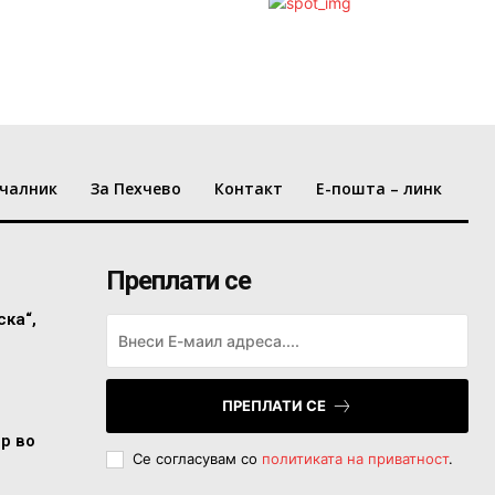
чалник
За Пехчево
Контакт
Е-пошта – линк
Преплати се
ска“,
ПРЕПЛАТИ СЕ
ор во
Се согласувам со
политиката на приватност
.