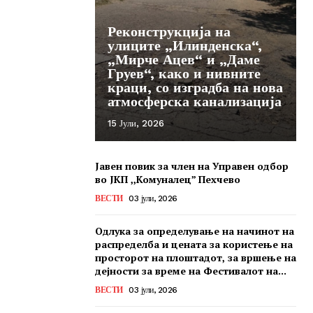
Реконструкција на
улиците „Илинденска“,
„Мирче Ацев“ и „Даме
Груев“, како и нивните
краци, со изградба на нова
атмосферска канализација
15 Јули, 2026
Јавен повик за член на Управен одбор
во ЈКП ,,Комуналец” Пехчево
ВЕСТИ
03 јули, 2026
Одлука за определување на начинот на
распределба и цената за користење на
просторот на плоштадот, за вршење на
дејности за време на Фестивалот на...
ВЕСТИ
03 јули, 2026