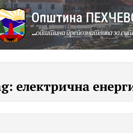
Општина ПЕХЧЕВ
...општина препознатлива за си
УРБАНИЗАМ
КОМУНАЛНИ ДЕЈНОСТИ
ЛЕР
ag:
електрична енерг