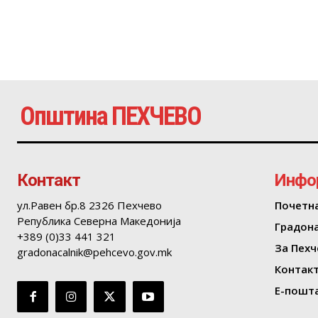
Општина ПЕХЧЕВО
Контакт
Инфо
ул.Равен бр.8 2326 Пехчево
Почетн
Република Северна Македонија
Градон
+389 (0)33 441 321
За Пехч
gradonacalnik@pehcevo.gov.mk
Контак
Е-пошта