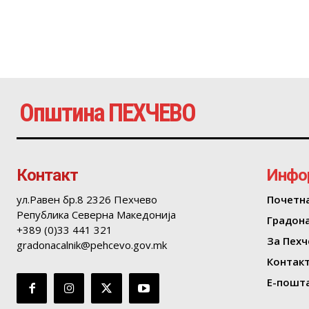
Општина ПЕХЧЕВО
Контакт
Инфо
ул.Равен бр.8 2326 Пехчево
Почетн
Република Северна Македонија
Градон
+389 (0)33 441 321
За Пехч
gradonacalnik@pehcevo.gov.mk
Контак
Е-пошта