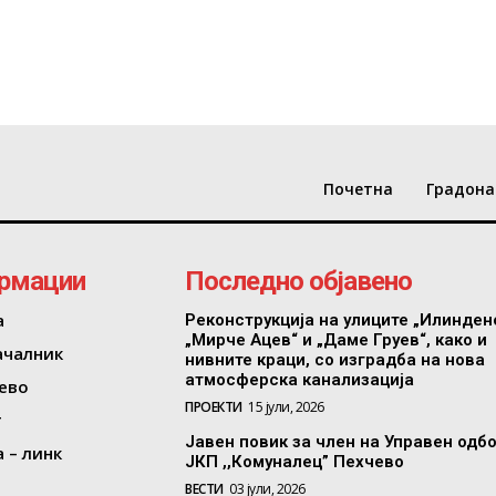
Почетна
Градона
рмации
Последно објавено
а
Реконструкција на улиците „Илинден
„Мирче Ацев“ и „Даме Груев“, како и
ачалник
нивните краци, со изградба на нова
атмосферска канализација
ево
ПРОЕКТИ
15 јули, 2026
т
Јавен повик за член на Управен одб
 – линк
ЈКП ,,Комуналец” Пехчево
ВЕСТИ
03 јули, 2026