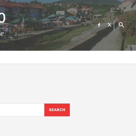
О
те
ФИНАНСИИ
ВЕСТИ
Е-УСЛУГИ
КОНТАКТ
SEARCH