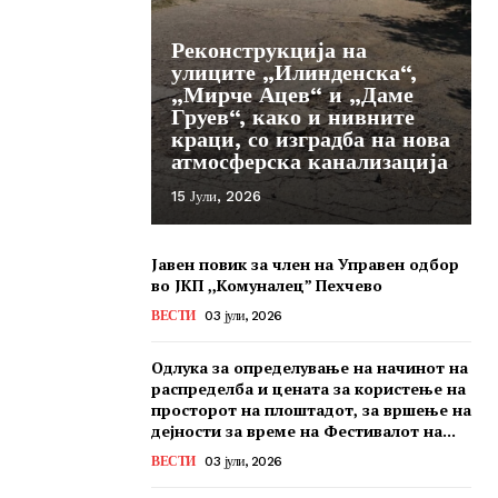
Реконструкција на
улиците „Илинденска“,
„Мирче Ацев“ и „Даме
Груев“, како и нивните
краци, со изградба на нова
атмосферска канализација
15 Јули, 2026
Јавен повик за член на Управен одбор
во ЈКП ,,Комуналец” Пехчево
ВЕСТИ
03 јули, 2026
Одлука за определување на начинот на
распределба и цената за користење на
просторот на плоштадот, за вршење на
дејности за време на Фестивалот на...
ВЕСТИ
03 јули, 2026