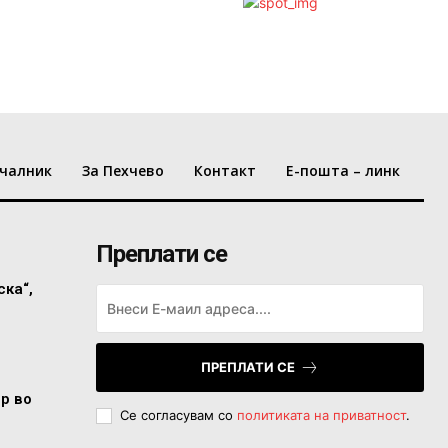
чалник
За Пехчево
Контакт
Е-пошта – линк
Преплати се
ска“,
ПРЕПЛАТИ СЕ
ор во
Се согласувам со
политиката на приватност
.