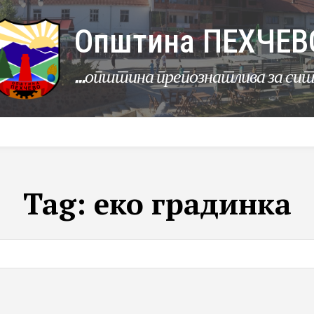
Општина ПЕХЧЕВ
...општина препознатлива за си
УРБАНИЗАМ
КОМУНАЛНИ ДЕЈНОСТИ
ЛЕР
Tag:
еко градинка