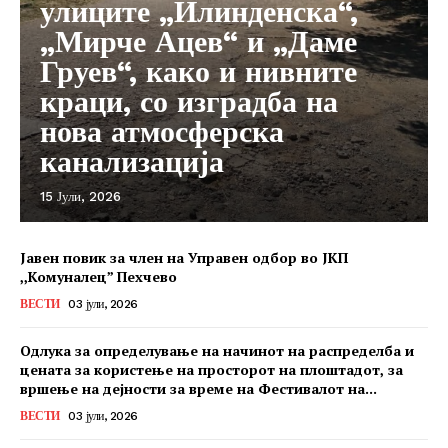
улиците „Илинденска“,
„Мирче Ацев“ и „Даме
Груев“, како и нивните
краци, со изградба на
нова атмосферска
канализација
15 Јули, 2026
Јавен повик за член на Управен одбор во ЈКП
,,Комуналец” Пехчево
ВЕСТИ
03 јули, 2026
Одлука за определување на начинот на распределба и
цената за користење на просторот на плоштадот, за
вршење на дејности за време на Фестивалот на...
ВЕСТИ
03 јули, 2026