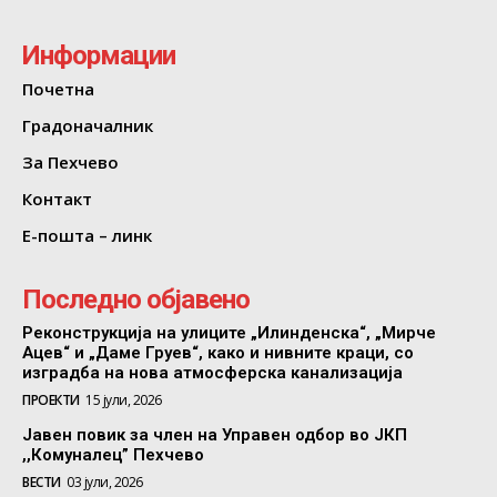
Информации
Почетна
Градоначалник
За Пехчево
Контакт
Е-пошта – линк
Последно објавено
Реконструкција на улиците „Илинденска“, „Мирче
Ацев“ и „Даме Груев“, како и нивните краци, со
изградба на нова атмосферска канализација
ПРОЕКТИ
15 јули, 2026
Јавен повик за член на Управен одбор во ЈКП
,,Комуналец” Пехчево
ВЕСТИ
03 јули, 2026