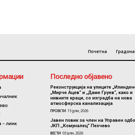
Почетна
Градона
рмации
Последно објавено
а
Реконструкција на улиците „Илинден
„Мирче Ацев“ и „Даме Груев“, како и
ачалник
нивните краци, со изградба на нова
атмосферска канализација
ево
ПРОЕКТИ
15 јули, 2026
т
Јавен повик за член на Управен одб
 – линк
ЈКП ,,Комуналец” Пехчево
ВЕСТИ
03 јули, 2026