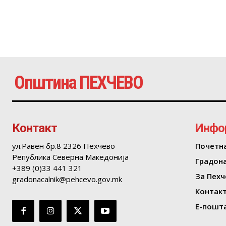
Општина ПЕХЧЕВО
Контакт
Инфо
ул.Равен бр.8 2326 Пехчево
Почетн
Република Северна Македонија
Градон
+389 (0)33 441 321
За Пехч
gradonacalnik@pehcevo.gov.mk
Контак
Е-пошта