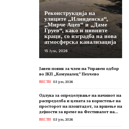
Реконструкција на
улиците „Илинденска“,
„Мирче Ацев“ и „Даме
Груев“, како и нивните
краци, со изградба на нова
атмосферска канализација
15 Јули, 2026
Јавен повик за член на Управен одбор
во ЈКП ,,Комуналец” Пехчево
ВЕСТИ
03 јули, 2026
Одлука за определување на начинот на
распределба и цената за користење на
просторот на плоштадот, за вршење на
дејности за време на Фестивалот на...
ВЕСТИ
03 јули, 2026