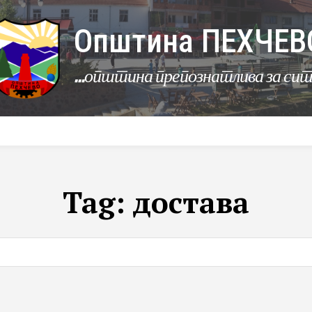
Општина ПЕХЧЕВ
...општина препознатлива за си
УРБАНИЗАМ
КОМУНАЛНИ ДЕЈНОСТИ
ЛЕР
Tag:
достава