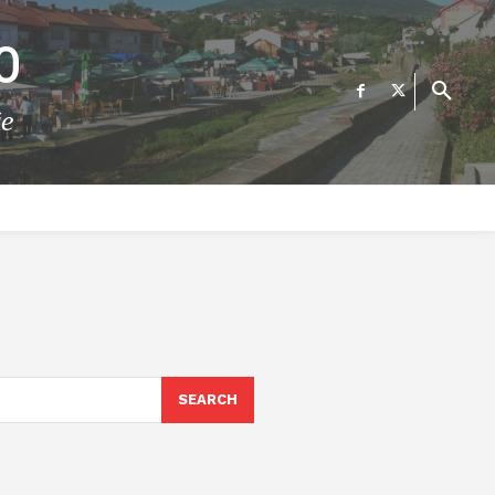
О
те
ФИНАНСИИ
ВЕСТИ
Е-УСЛУГИ
КОНТАКТ
SEARCH