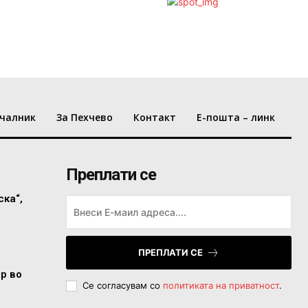
чалник
За Пехчево
Контакт
Е-пошта – линк
Преплати се
ска“,
ПРЕПЛАТИ СЕ
ор во
Се согласувам со
политиката на приватност
.