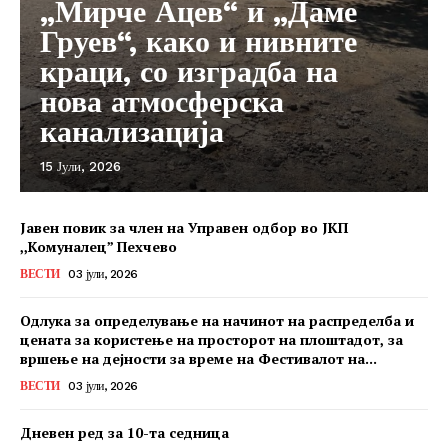
„Мирче Ацев“ и „Даме
Груев“, како и нивните
краци, со изградба на
нова атмосферска
канализација
15 Јули, 2026
Јавен повик за член на Управен одбор во ЈКП
,,Комуналец” Пехчево
ВЕСТИ
03 јули, 2026
Одлука за определување на начинот на распределба и
цената за користење на просторот на плоштадот, за
вршење на дејности за време на Фестивалот на...
ВЕСТИ
03 јули, 2026
Дневен ред за 10-та седница