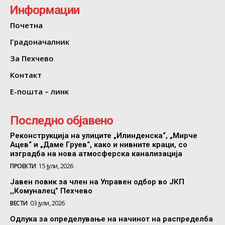
Информации
Почетна
Градоначалник
За Пехчево
Контакт
Е-пошта – линк
Последно објавено
Реконструкција на улиците „Илинденска“, „Мирче
Ацев“ и „Даме Груев“, како и нивните краци, со
изградба на нова атмосферска канализација
ПРОЕКТИ
15 јули, 2026
Јавен повик за член на Управен одбор во ЈКП
,,Комуналец” Пехчево
ВЕСТИ
03 јули, 2026
Одлука за определување на начинот на распределба