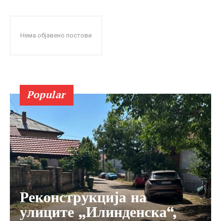
Нема објавено постови
Popular
Реконструкција на
улиците „Илинденска“,